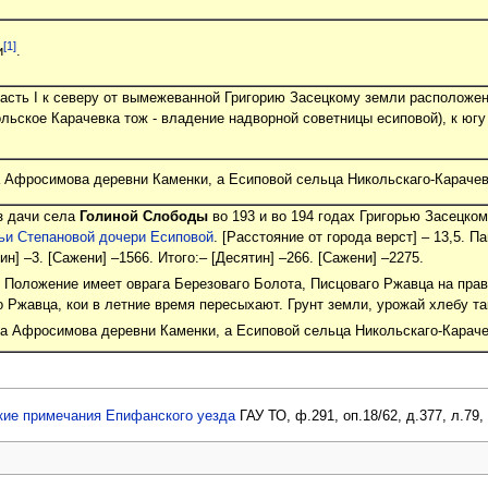
[1]
и
.
асть I к северу от вымежеванной Григорию Засецкому земли расположен
ольское Карачевка тож - владение надворной советницы есиповой), к югу
а Афросимова деревни Каменки, а Есиповой сельца Никольскаго-Карачев
з дачи села
Голиной Слободы
во 193 и во 194 годах Григорью Засецко
ьи Степановой дочери Есиповой
. [Расстояние от города верст] – 13,5. П
н] –3. [Сажени] –1566. Итого:– [Десятин] –266. [Сажени] –2275.
 Положение имеет оврага Березоваго Болота, Писцоваго Ржавца на прав
о Ржавца, кои в летние время пересыхают. Грунт земли, урожай хлебу та
на Афросимова деревни Каменки, а Есиповой сельца Никольскаго-Караче
кие примечания Епифанского уезда
ГАУ ТО, ф.291, оп.18/62, д.377, л.79,