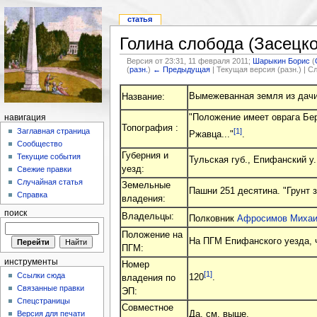
статья
Голина слобода (Засецког
Версия от 23:31, 11 февраля 2011;
Шарыкин Борис
(
(
разн.
)
← Предыдущая
| Текущая версия (разн.) | 
Вымежеванная земля из дачи
Название:
"Положение имеет оврага Бер
навигация
Топография :
[1]
Заглавная страница
Ржавца..."
.
Сообщество
Губерния и
Текущие события
Тульская губ., Епифанский у.
уезд:
Свежие правки
Случайная статья
Земельные
Пашни 251 десятина. "Грунт 
Справка
владения:
поиск
Владельцы:
Полковник
Афросимов Михаи
Положение на
На ПГМ Епифанского уезда, 
ПГМ:
инструменты
Номер
[1]
Ссылки сюда
120
.
владения по
Связанные правки
ЭП:
Спецстраницы
Совместное
Да, см. выше.
Версия для печати