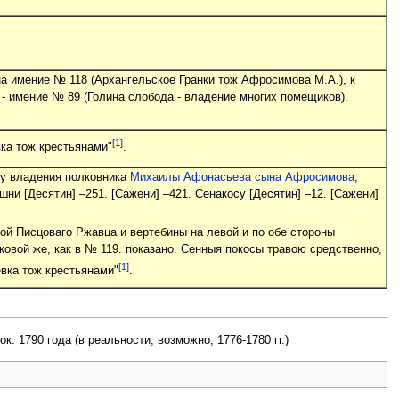
а имение № 118 (Архангельское Гранки тож Афросимова М.А.), к
 - имение № 89 (Голина слобода - владение многих помещиков).
[1]
ка тож крестьянами"
.
му владения полковника
Михаилы Афонасьева сына Афросимова
;
ашни [Десятин] –251. [Сажени] –421. Сенакосу [Десятин] –12. [Сажени]
ой Писцоваго Ржавца и вертебины на левой и по обе стороны
ковой же, как в № 119. показано. Сенныя покосы травою средственно,
[1]
вка тож крестьянами"
.
 ок. 1790 года (в реальности, возможно, 1776-1780 гг.)