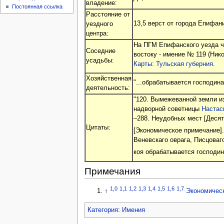
владение:
Постоянная ссылка
Расстояние от
13,5 верст от города Епифан
уездного
центра:
На ПГМ Епифанского уезда ч
Соседние
востоку - имение № 119 (Ник
усадьбы:
Карты: Тульская губерния
.
Хозяйственная
"...обрабатывается господин
деятельность:
"120. Вымежеванной земли и
надворной советницы
Настас
–288. Неудобных мест [Десяти
Цитаты:
[Экономическое примечание].
Веневскаго оврага, Писцоваг
коя обрабатывается господи
Примечания
1,0
1,1
1,2
1,3
1,4
1,5
1,6
1,7
↑
Экономичес
Категория
:
Имения