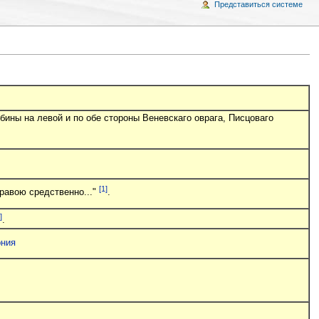
Представиться системе
ины на левой и по обе стороны Веневскаго оврага, Писцоваго
[1]
травою средственно..."
.
]
.
рния