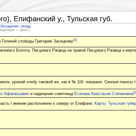
о), Епифанский у., Тульская губ.
Обсуждение
|
вклад
)
Следующая → (разн.)
[1]
 Голиной слободы Григорию Засецкому
.
езоваго Болота, Писцоваго Ржавца на правой Писцоваго Ржавца и вертеб
земли, урожай хлебу таковой же, как в № 119. показано. Сенныя покосы 
[1
л Афанасьевич
и надворная советница
Есипова Анастасия Степановна
часть I имение расположено к северу от Епифани.
Карты: Тульская губе