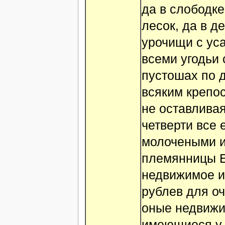
да в слободк
лесок, да в 
урочищи с ус
всеми угодьи 
пустошах по 
всяким крепос
не оставливая
четверти все 
молочеными и
племянницы Е
недвижимое и
рублев для оч
оные недвижи
имеющиеся у 