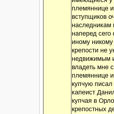
племяннице и 
вступщиков о
наследникам м
наперед сего
иному никому 
крепости не у
недвижимым и
владеть мне 
племяннице и
купчую писал
капеист Данил
купчая в Орл
крепостных де