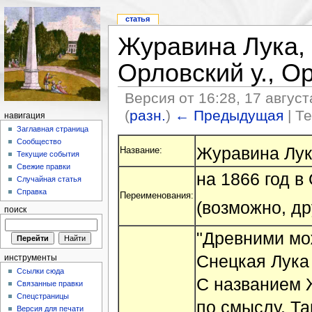
статья
Журавина Лука,
Орловский у., О
Версия от 16:28, 17 август
(
разн.
)
← Предыдущая
| Т
навигация
Заглавная страница
Сообщество
Журавина Лук
Название:
Текущие события
Свежие правки
на 1866 год в
Случайная статья
Справка
Переименования:
(возможно, др
поиск
"Древними мо
Снецкая Лука 
инструменты
Ссылки сюда
С названием 
Связанные правки
Спецстраницы
по смыслу. Та
Версия для печати