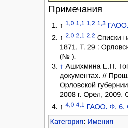
Примечания
1,0
1,1
1,2
1,3
↑
ГАОО. 
2,0
2,1
2,2
↑
Списки н
1871. Т. 29 : Орловс
(№ ).
↑
Ашихмина Е.Н. То
документах. // Прош
Орловской губернии
2008 г. Орел, 2009. 
4,0
4,1
↑
ГАОО. Ф. 6. 
Категория
:
Имения