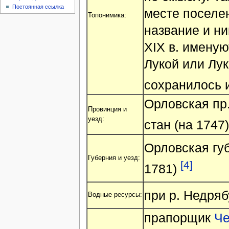
Постоянная ссылка
месте поселе
Топонимика:
название и ни
XIX в. имену
Лукой или Лук
сохранилось 
Орловская пр.
Провинция и
уезд:
стан (на 1747
Орловская губ
Губерния и уезд:
[4]
1781)
при р. Недря
Водные ресурсы:
прапорщик
Че