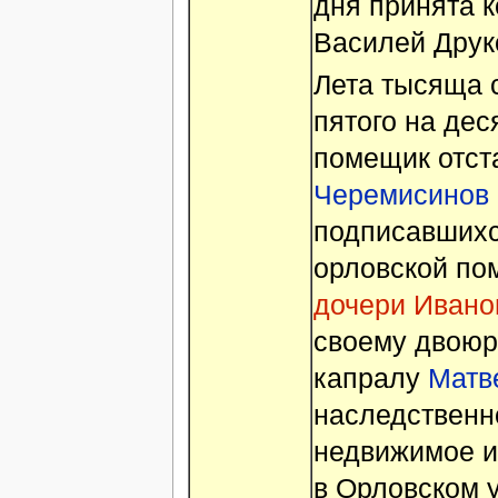
дня принята к
Василей Друк
Лета тысяща 
пятого на деся
помещик отст
Черемисинов
подписавшихс
орловской п
дочери Ивано
своему двоюр
капралу
Матв
наследственн
недвижимое и
в Орловском у