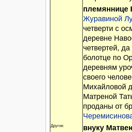
племяннице 
Журавиной Лу
четверти с ос
деревне Наво
четвертей, да
болотце по О
деревням уро
своего челов
Михайловой д
Матреной Тат
проданы от б
Черемисинов
внуку Матве
Другое: