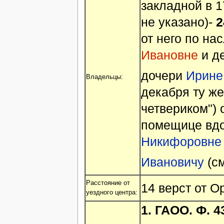
закладной в 1
не указано)-
2
от него по на
Ивановне
и д
дочери
Ирине
Владельцы:
декабря ту же
четвериком")
помещице вд
Никифоровне
Ивановичу
(см
Расстояние от
14 верст от О
уездного центра:
1.
ГАОО. Ф. 43.