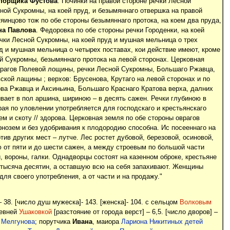
порщика Фустова
. Починки на правой стороне речки Лесной
ной Сукромны, на коей пруд, и безымяннаго отвершка на правой
тяинцово тож по обе стороны безымяннаго протока, на коем два пруда,
на Павлова
. Федоровка по обе стороны речки Городенки, на коей
ечки Лесной Сукромны, на коей пруд и мушная мельница о трех
уд и мушная мельница о четырех поставах, кои действие имеют, кроме
ой Сукромны, безымяннаго протока на левой сторонах. Церковная
оврагов Полевой лощины, речки Лесной Сукромны, Большаго Ржавца,
кой лащины ; верхов: Брусенова, Крутаго на левой сторонах и по
ова Ржавца и Аксиньина, Большаго Краснаго Кратова верха, далних
вает в пол аршина, шириною – в десять сажен. Речки глубиною в
рая по уловлении употребляется для господскаго и крестьянскаго
м и скоту // здорова. Церковная земля по обе стороны оврагов
нозем и без удобривания к плодородию способна. Ис посееннаго на
тив других мест – лутче. Лес ростет дубовой, березовой, осиновой,
ю от пяти и до шести сажен, а между строевым по большой части
и, вороны, галки. Однадворцы состоят на казенном оброке, крестьяне
 тысяча десятин, а оставшую всю на себя запахивают. Женщины
ля своего употребления, а от части и на продажу."
– 38. [число душ мужеска]- 143. [женска]- 104. с сельцом
Волковым
ревней
Ушаковкой
[разстояние от города верст] – 6,5. [число дворов] –
 Мелгунова
; порутчика
Ивана
, маиора
Лариона Никитиных детей