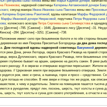
лья Григорьева сына Понова
жены ево
Марьи Юдиной дочери
; капитан-
на Познекова
; надворной советницы
Катерины Автамоновой дочери Баку
скаго
; секунд-маиора
Ивана Иванова сына Павлова
жены ево
Просковьи
цы
Катерины Борисовны Ракитиной
; вдовы капитанши
Марфы Федоровой д
ы
Марфы Ивановой дочери Некрасовой
; порутчика
Петра Федорова сына 
кова
; колежскаго асесора
Петра Сергеева сына Селиверстова
и однадвор
су [Десятин] –795. [Сажени] – 1646, Дровенаго лесу [Десятин] –31. Неудо
енска] –284. [Десятин] –3251. [Сажени] –738.
 Положение имеют село при безымянном болоте и по обе стороны безымян
 деревянная во имя Покрова Пресвятыя Богородицы
да два дома госпо
ха.
Дом господской вдовы надворной советницы
Бакуниной
деревя
тся реки Дона, речки Люторца, оврага Краснаго Ржавца на правой сторон
авца, верха Дуплинскаго, оврага Краснаго Ржавца, пяти безымянных от
время глубиною бывает на аршин, шириною на десять сажен. В реке рыба:
каго разходу. А в оврагах и отвершках водотоки пересыхают. Жители в
здорова. // Церковная земля при вершине безымяннаго отвершка. Земля 
е родится рож, овес и греча, а пшеница, горох и просо – средственно. 
й для поташа не способен. В нем звери и птицы тех же родов, как описа
шеством, к чему и радительны. Земли на помещиков пашется тысяча д
яются в рукоделии, прядут лен, посконь, шерсть, ткут холсты и сукна д
ь, шерсть, ткут холсты и сукна для своего употребления, а отчасти и на