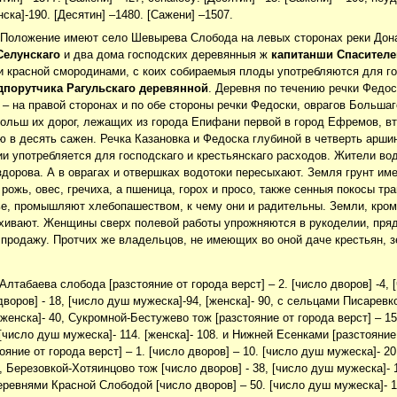
ска]-190. [Десятин] –1480. [Сажени] –1507.
 Положение имеют село Шевырева Слобода на левых сторонах реки Дона
Селунскаго
и два дома господских деревянныя ж
капитанши Спасителе
и красной смородинами, с коих собираемыя плоды употребляются для гос
дпорутчика Рагульскаго деревянной
. Деревня по течению речки Федос
 – на правой сторонах и по обе стороны речки Федоски, оврагов Больша
ольш их дорог, лежащих из города Епифани первой в город Ефремов, вт
 в десять сажен. Речка Казановка и Федоска глубиной в четверть аршин
ии употребляется для господскаго и крестьянскаго расходов. Жители во
дорова. А в оврагах и отвершках водотоки пересыхают. Земля грунт им
я рожь, овес, гречиха, а пшеница, горох и просо, также сенныя покосы
лье, промышляют хлебопашеством, к чему они и радительны. Земли, кром
хивают. Женщины сверх полевой работы упрожняются в рукоделии, прядут
а продажу. Протчих же владельцов, не имеющих во оной даче крестьян, 
Алтабаева слобода [разстояние от города верст] – 2. [число дворов] -4,
 дворов] - 18, [число душ мужеска]-94, [женска]- 90, с сельцами Писаревко
[женска]- 40, Сукромной-Бестужево тож [разстояние от города верст] – 15.
[число душ мужеска]- 114. [женска]- 108. и Нижней Есенками [разстояние 
ояние от города верст] – 1. [число дворов] – 10. [число душ мужеска]- 2
, Березовкой-Хотяинцово тож [число дворов] - 38, [число душ мужеска]- 1
деревнями Красной Слободой [число дворов] – 50. [число душ мужеска]- 16