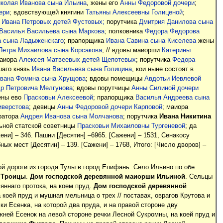
колая Иванова сына Ильина
, жены его
Анны Федоровой дочери
;
ери
; вдовствующей княгини
Татьяны Алексеевны Голиценой
;
,
Ивана Петровых детей Фустовых;
порутчика
Дмитрия Данилова сына
Василья Васильева сына Маркова
; полковника
Федора Федорова
а сына Ладыженскаго
; прапорщика
Ивана Савина сына Киселева
жены
Петра Михаилова сына Корсакова
; // вдовы маиорши
Катерины
маиора
Алексея Матвеевых детей Щепотевых
; порутчика
Федора
шаго князь
Ивана Васильева сына Голицина
, кои ныне состоят в
вана Фомина сына Хрущова
; вдовы помещицы
Авдотьи Иевлевой
р Петровича Мелгунова
; вдовы порутчицы
Анны Силиной дочери
ены ево
Прасковьи Алексеевой
; прапорщика
Василья Андреева сына
иверстова
; девицы
Анны Федоровой дочери Карповой
; маиора
тратора
Андрея Иванова сына Молчанова
; порутчика
Ивана Никитина
ьной статской советницы
Прасковьи Михаиловны Тургеневой
; да
ни] – 346. Пашни [Десятин] –6965. [Сажени] – 1531, Сенакосу
ных мест [Десятин] – 139. [Сажени] – 1768, Итого: [Число дворов] –
й дороги из города Тулы в город Епифань. Село Ильино по обе
 Троицы
.
Дом господской деревянной маиорши Ильиной
. Сельцы
яннаго протока, на коем пруд.
Дом господской деревянной
коей пруд и мушная мельница о трех // поставах, оврагов Крутова и
ки Есенка, на которой два пруда, и на правой стороне дву
жней Есенок на левой стороне речки Лесной Сукромны, на коей пруд и