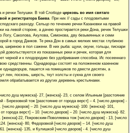
 и речки Телушки. В той Слободе
церковь во имя святаго
вой и регистратора Баева
. При них // сады с плодовитыми
подскаго разходу. Сельцо по течению речки Казановки на правой
ки на левой стороне, а дачею простирается реки Дона, речек Телушки
го Логу, Саколова, Акулова, Симонова, дву безымянных и семи
орой в город Данков. Те река Дон в самых мелких местах глубиною
а, шириною в пол сажени. В них рыба: щуки, окуни, гольцы, пискари
дой довольствуются из показанных реки и речек, которая для
еет черной и к плодородию без удобривания способна. Ис посееннаго
 травою средственны. Однадворцы состоят на положенном казенном
е однадворцов, пашется на помещиков по двести десятин, а
 лен, посконь, шерсть, ткут холсты и сукна для своего
земля обрабатывается из других деревень крестьянами.
 [число душ мужеска]- 27, [женска]- 23, с селом Ильиным [разстояние
й - Березовкой тож [разстояние от города верст] – 4. [число дворов] -
 [число дворов] – 20. [число душ мужеска]- 100. [женска]- 101,
от города верст] – 10. [число дворов] – 20. [число душ мужеска]- 82.
0. [женска]-22, Покровским-Поволяевка тож [число дворов] - 13, [число
24. [женска]- 80, Федоровкой [число дворов] – 14. [число душ
1. [женска]- 135, и Кулишкой [число дворов] - 4. [число душ