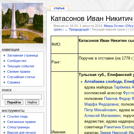
статья
Катасонов Иван Никитич
Версия от 16:23, 1 августа 2014;
Миша Ослон
(
Обсу
(
разн.
)
← Предыдущая
| Текущая версия (разн.) | 
Катасонов Иван Никитин сын
ФИО:
навигация
Заглавная страница
Поручик в отставке (на 1779 г.
Сообщество
Ранг:
Текущие события
Свежие правки
Тульская губ., Епифанский у
Случайная статья
Алтабаева слобода, Епифа
Справка
вдова майорша
Тарбеева 
поиск
коллежский асессор
Фусто
полковник
Павлов Федор 
Марфа Федоровна
; полко
Петр Михайлович
; вдова 
инструменты
Алексей Матвеевич
; пору
Ссылки сюда
ведомстве; вдова надворн
Связанные правки
советница
Ракитина Екате
Спецстраницы
Имения:
капитан
Змеев Николай Ив
Версия для печати