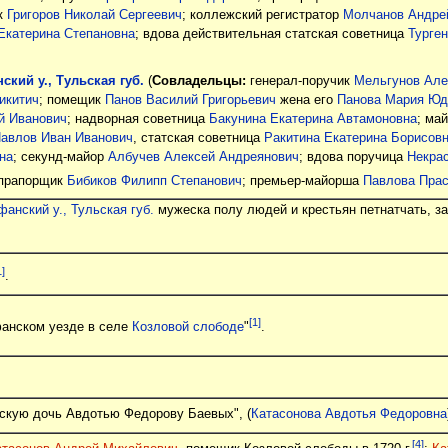
ик
Григоров Николай Сергеевич
; коллежский регистратор
Молчанов Андре
Екатерина Степановна
; вдова действительная статская советница
Турге
кий у., Тульская губ.
(
Совладельцы:
генерал-поручик
Мельгунов Але
икитич
; помещик
Панов Василий Григорьевич
жена его
Панова Мария Юд
й Иванович
; надворная советница
Бакунина Екатерина Автамоновна
; ма
авлов Иван Иванович
, статская советница
Ракитина Екатерина Борисов
на
; секунд-майор
Албучев Алексей Андреянович
; вдова поручица
Некра
 прапорщик
Бибиков Филипп Степанович
; премьер-майорша
Павлова Прас
анский у., Тульская губ.
мужеска полу людей и крестьян петнатчать, за
1]
.
[1]
фанском уезде в селе
Козловой слободе
"
.
скую дочь Авдотью Федорову Баевых", (
Катасонова Авдотья Федоровна
[4]