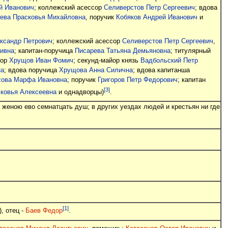
й Иванович
; коллежский асессор
Селиверстов Петр Сергеевич
; вдова
нева Прасковья Михайловна
, поручик
Кобяков Андрей Иванович
и
ксандр Петрович
; коллежский асессор
Селиверстов Петр Сергеевич
,
ивна
; капитан-поручица
Писарева Татьяна Демьяновна
; титулярный
йор
Хрущов Иван Фомич
; секунд-майор князь
Вадбольский Петр
на
; вдова поручица
Хрущова Анна Силична
; вдова капитанша
сова Марфа Ивановна
; поручик
Григоров Петр Федорович
; капитан
[3]
ковья Алексеевна
и однадворцы)
.
 женою ево семнатцать душ; в других уездах людей и крестьян ни где
[1]
), отец -
Баев Федор
.