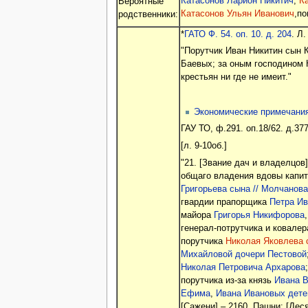
Катасонов Ларион Никитич
;
К
Вероятные
Катасонов Ульян Иванович
,по
родственники:
*
ГАТО Ф. 54. оп. 10. д. 204
. Л.
"Порутчик Иван Никитин сын 
Баевых; за оным господином
крестьян ни где не имеит."
Экономические примечани
ГАУ ТО, ф.291. оп.18/62. д.377,
[л. 9-10об.]
"21. [Звание дач и владелцов
общаго владения вдовы капи
Григорьева сына // Молчанова
гвардии прапорщика
Петра Ив
майора
Григорья Никифорова
генерал-потрутчика и ковале
порутчика
Николая Яковлева 
Михайловой дочери Пестовой
Николая Петровича Архарова
порутчика из-за князь
Ивана В
Ефима
,
Ивана Ивановых дете
[Сажени] – 2160. Пашни: [Деся