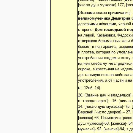
[число душ мужеска]-177, [жен
[Экономическое примечание].
великомученика Демитрия 
деревьями яблонями, черной 
стороне.
Дом господской по
на левой, Казановки, Федоски
отвершков безымянных же и б
бывает в пол аршина, шириною
и плотва, которая по уловлен
употребления людем и скоту з
на ней хлеба лутче // родитс
оброке, а крестьяня на изде
достальную всю на себя запа
употребления, а от части и н
(л. 12об.-14)
26. [Звание дач и владелцов] 
от города верст] – 16. [число
14, [число душ мужеска]- 75, 
Верхней [число дворов] – 27. 
[женска]-66, Починками [разст
душ мужеска]-58. [женска]- 54
мужеска]- 92. [женска]-94, з 