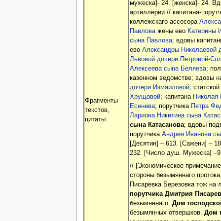
мужеска]- 24. [женска]- 24. 
артиллерии // капитана-порут
коллежскаго ассесора
Алекса
Павлова
жены ево
Катерины 
сына Павлова
; вдовы капита
ево
Александры Николаевой 
Львовой дочери Петровой-Со
Алексеева сына Беляева
; по
казенном ведомстве; вдовы 
дочери Измаиловой
; статско
Хрущовой
; капитана
Николая 
Фрагменты
Есенева
; порутчика
Петра Фе
текстов,
Лариона Никитина сына Катас
цитаты:
сына Катасанова
; вдовы по
порутчика
Андрея Иванова сы
[Десятин] – 613. [Сажени] – 1
232. [Число душ. Мужеска] –97
// [Экономическое примечани
стороны безымяннаго протока,
Писаревка Березовка тож на 
порутчика Дмитрия Писаре
безымяннаго.
Дом господско
безымянных отвершков.
Дом 