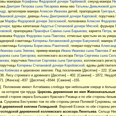
Вдовы маиорши
Аграфены Федоровой дочери Тарбеевой
; секунд-маиора
Ни
чика
Дмитрия Петрова сына Писарева
жены ево
Татьяны Демьяновой доч
ндр
, артиллерии маиора
Алексея Иванова
детей, прапорщиков
Григорья
Ивановой дочери
; девицы
Анны Дмитриевой дочери Карповой
; порутчика
нши
Марфы Федоровой дочери Загоскиной
; полковника
Алексея Федоров
дочери
; вдовы капитанши
Авдотьи Степановой дочери Мясной
; фурьера
лововой
; прапорщика
Пракофья Савина сына Барыкова
; карнета
Петра
, 
лковника
Федора Федорова сына Павлова
; отписных крестьян из-за умер
надворной советницы
Катерины Автамоновой дочери Бакуниной
; маиора
И
й советницы
Катерины Борисовны Ракитиной
; генерал-порутчика
Александ
Иванова сына Змеова
; пример-маиора
Ивана Иванова сына Павлова
// ж
дорова сына Григорова
; коллежскаго ассесора
Петра Сергеева сына Сел
анова
; порутчика
Николая Сергеева сына Григорова
; коллежскаго регис
дпорутчицы
Катерины Степановой дочери Коробовской
; вдовы действител
на Кобякова
и церковною землею. Под поселением [Десятин] – 222. [Саже
838, Лесу строеваго и дровенаго [Десятин] – 402. [Сажени] – 1872, Неудоб
1. [Женска] –837. [Десятин] –8344. [Сажени] –155.
е]. Положение имеют Алтабаева слобода при небольшом озерце и большо
 на котором три пруда.
Церковь деревянная во имя Живоначальныя
левой стороне оврага Большаго Краснаго Ржавца и по обе стороны безым
ва
. Сукромна Бестужево тож по обе стороны речки Полевой Сукромны, на 
й деревянной княгини Голицыной
. Верхней Есенок по обе стороны реч
господской деревянной коллежскаго ассесора Леонтьева
. Сельцо Ни