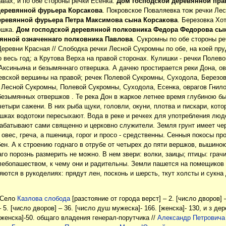
вах, и по обе стороны речки Есенка.
Дом господской деревянной пра
деревянной фурьера Корсакова
. Покровское Поваляевка тож речки Лес
еревянной фурьера Петра Максимова сына Корсакова
. Березовка Хо
ршка.
Дом господской деревянной полковника Федора Федорова сы
янной означеннаго полковника Павлова
. Сукромны по обе стороны р
Деревни Красная // Слободка речки Лесной Сукромны по обе, на коей пр
 весь год; а Крутова Верха на правой сторонах. Кулишки - речки Полев
 Аксиньина и безымяннаго отвершка. А дачею простирается реки Дона, 
евской вершины на правой; речек Полевой Сукромны, Суходола, Березовс
, Лесной Сукромны, Полевой Сукромны, Суходола, Есенка, оврагов Гнил
безымянных отвершков . Те река Дон в жаркое летнее время глубиною бы
етыри сажени. В них рыба щуки, головли, окуни, плотва и пискари, кото
ршках водотоки пересыхают. Вода в реке и речкех для употребления люде
рабатывают сами священно и церковно служители. Земля грунт имеет чер
 овес, греча, а пшеница, горог и просо - средственны. Сенныя покосы про
ен. А к строению годнаго в отрубе от четырех до пяти вершков, вышино
аго порознь размерить не можно. В нем звери: волки, заицы; птицы: грач
ебопашеством, к чему они и радительны. Земли пашется на помещиков
ются в рукоделиях: прядут лен, посконь и шерсть, ткут холсты и сукна д
] Село
Казлова слобода
[разстояние от города верст] – 2. [число дворов] 
– 5. [число дворов] – 36. [число душ мужеска]- 166. [женска]- 130, и з де
[женска]-50. общаго владения генерал-порутчика //
Александр Петровича