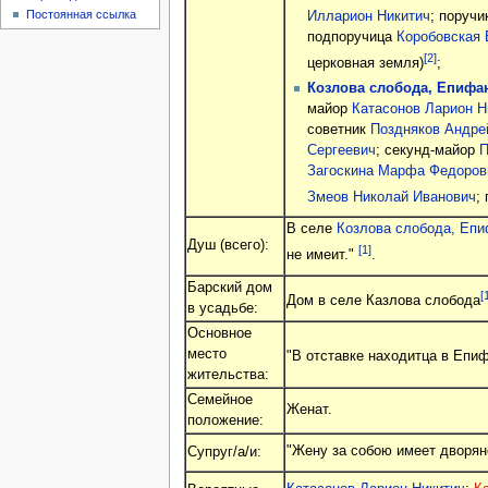
Постоянная ссылка
Илларион Никитич
; поруч
подпоручица
Коробовская 
[2]
церковная земля)
;
Козлова слобода, Епифанс
майор
Катасонов Ларион Н
советник
Поздняков Андре
Сергеевич
; секунд-майор
П
Загоскина Марфа Федоров
Змеов Николай Иванович
;
В селе
Козлова слобода, Епиф
Душ (всего):
[1]
не имеит."
.
Барский дом
[
Дом в селе Казлова слобода
в усадьбе:
Основное
место
"В отставке находитца в Епи
жительства:
Семейное
Женат.
положение:
"Жену за собою имеет дворян
Супруг/а/и: