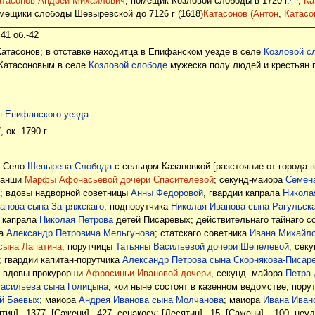
атасонов Андрей Михайлович
, помещик Козловой слободы в 1720 г.
;
Ка
мещики слободы Шевыревской до 7126 г (1618)
Катасонов (Антон
,
Катасо
 41 об.-42
Катасонов; в отставке находитца в Епифанском уезде в селе
Козловой с
 Катасоновым в селе
Козловой слободе
мужеска полу людей и крестьян п
я Епифанского уезда
 ок. 1790 г.
] Село
Шевырева Слобода
с сельцом Казановкой [разстояние от города ве
танши
Марфы Афонасьевой дочери Спасителевой
; секунд-маиора
Семен
; вдовы надворной советницы
Анны Федоровой
, гвардии капрала
Никола
анова сына Загряжскаго
; подпорутчика
Николая Иванова сына Рагульска
, капрала
Николая Петрова
детей Писаревых; действительнаго тайнаго с
ра
Александр Петровича Мельгунова
; статскаго советника
Ивана Михайло
сына Лапатина
; порутчицы
Татьяны Васильевой дочери Шепелевой
; сек
; гвардии капитан-порутчика
Александр Петрова сына Скорнякова-Писар
; вдовы прокурорши
Афросиньи Ивановой дочери
, секунд- майора
Петра
асильева сына Голицына
, кои ныне состоят в казенном ведомстве; пор
й Баевых
; маиора
Андрея Иванова сына Молчанова
; маиора
Ивана Иван
тин] –1377. [Сажени] –427, сенакосу: [Десятин] –15. [Сажени] – 100, неудо