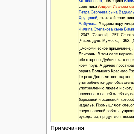
Катасановых
; помещика
Васи
советника
Андрея Иванова сы
Петра Сергеева сына Вадболь
Хрущовой
; статской советни
Албучева
; // вдовы порутчиц
Филипа Степанова сына Биби
–2347. [Сажени] – 257. Сенако
[Число душ. Мужеска] –362. [Ж
[Экономическое примечание].
Епифань. В том селе церковь
обе стороны Дублинскаго вер
коем пруд. А дачею простирае
оврага Большаго Краснаго Рж
Те река Дон в летнее жаркое 
употребляется для обывательс
употреблению людем и скоту 
посееннаго на ней хлеба лутч
березовой и осиновой, которо
изделье. Промышляют хлебопа
сверх полевой работы, упрожн
рукоделии, прядут лен, поскон
Примечания