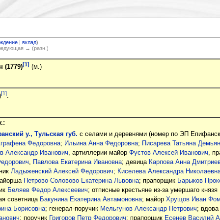
ждение
|
вклад
)
Следующая → (разн.)
[1]
 (1779)
(м.)
[1]
)
.
.:
нский у., Тульская губ.
с селами и деревнями (номер по ЭП Епифанског
Аграфена Федоровна
;
Ильина Анна Федоровна
;
Писарева Татьяна Демья
в Александр Иванович
, артиллерии майор
Фустов Алексей Иванович
, п
Федорович
,
Павлова Екатерина Ивановна
; девица
Карпова Анна Дмитрие
вник
Ладыженский Алексей Федорович
;
Киселева Александра Николаевн
майорша
Петрово-Соловово Екатерина Львовна
; прапорщик
Барыков Прок
чик
Беляев Федор Алексеевич
; отписные крестьяне из-за умершаго князя
ая советница
Бакунина Екатерина Автамоновна
; майор
Хрущов Иван Фо
рина Борисовна
; генерал-поручик
Мельгунов Александр Петрович
; вдова
анович
; поручик
Григоров Петр Федорович
; прапорщик
Есенев Василий 