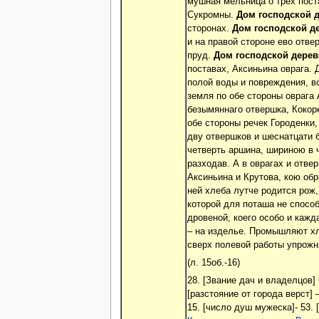
мушная мельница о трех поста
Сукромны.
Дом господской 
сторонах.
Дом господской д
и на правой стороне ево отве
пруд.
Дом господской дерев
поставах, Аксиньина оврага. 
полой воды и повреждения, во
земля по обе стороны оврага
безымяннаго отвершка, Кокор
обе стороны речек Городенки
дву отвершков и шеснатцати 
четверть аршина, шириною в ч
разходав. А в оврагах и отве
Аксиньина и Крутова, кою об
ней хлеба лутче родится рож,
которой для поташа не способ
дровеной, коего особо и кажд
– на изделье. Промышляют хл
сверх полевой работы упрожня
(л. 15об.-16)
28. [Звание дач и владелцов
[разстояние от города верст] 
15. [число душ мужеска]- 53. 