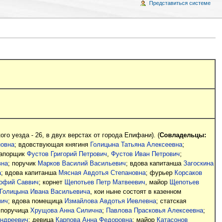
Представиться системе
о уезда - 26, в двух верстах от города Епифани). (
Совладельцы:
новна
; вдовствующая княгиня
Голицына Татьяна Алексеевна
;
рапорщик
Фустов Григорий Петрович
,
Фустов Иван Петрович
;
вна
; поручик
Марков Василий Васильевич
; вдова капитанша
Загоскина
а
; вдова капитанша
Мясная Авдотья Степановна
; фурьер
Корсаков
офий Саввич
; корнет
Щепотьев Петр Матвеевич
, майор
Щепотьев
Голицына Ивана Васильевича
, кои ныне состоят в казенном
мич
; вдова помещица
Измайлова Авдотья Иевлевна
; статская
 поручица
Хрущова Анна Силична
;
Павлова Прасковья Алексеевна
;
Андреевич
; девица
Карпова Анна Федоровна
; майор
Катасонов