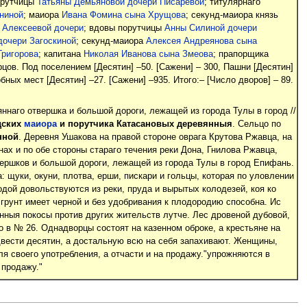
порутчицы
Татьяны Демьяновой дочери Писаревой
; титулярнаго
ниной
; маиора
Ивана Фомина сына Хрущова
; секунд-маиора князь
 Алексеевой дочери
; вдовы порутчицы
Анны Силиной дочери
очери Загоскиной
; секунд-маиора
Алексея Андреянова сына
Григорова
; капитана
Николая Иванова сына Змеова
; прапорщика
цов. Под поселением [Десятин] –50. [Сажени] – 300, Пашни [Десятин]
бных мест [Десятин] –27. [Сажени] –935. Итого:– [Число дворов] – 89.
наго отвершка и большой дороги, лежащей из города Тулы в город //
дских
маиора
и
порутчика Катасановых
деревянныя
. Сельцо по
нной
. Деревня Ушакова на правой стороне оврага Крутова Ржавца, на
ах и по обе стороны стараго течения реки Дона, Гнилова Ржавца,
вершков и большой дороги, лежащей из города Тулы в город Епифань.
 щуки, окуни, плотва, ерши, пискари и гольцы, которая по уловлении
одой довольствуются из реки, пруда и вырытых колодезей, коя ко
грунт имеет черной и без удобривания к плодородию способна. Ис
Сенныя покосы против других жительств лутче. Лес дровеной дубовой,
но в № 26. Однадворцы состоят на казенном оброке, а крестьяне на
вести десятин, а достальную всю на себя запахивают. Женщины,
ля своего употребления, а отчасти и на продажу."упрожняются в
 продажу."