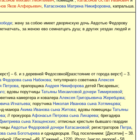
тасонов Михаил Леонтьевич
, помещик ;
Катасонов Остап Иванович
и
нов Яков Алферьевич
,
Катасонова Матрена Никифоровна
, капральша.
лободе
; жену за собою имеет дворянскую дочь Авдотью Федорову
етнатчать, за женою ево семнатцать душ; в других уездах людей и
рст] – 6. и з деревней Федосовкой[разстояние от города верст] – 3.
а Федорова сына Набокова
; титулярнаго советника
Алексея
я Петрова
, прапорщика
Андрея Никифорова
детей Писаревых;
го
; вдовы порутчицы
Татьяны Михаиловой дочери Тимирязевой
;
оветника камергера и ковалера
Алексея Григорьевича Жеребцова
;
вича Игнатьева
; порутчика
Николая Иванова сына Хотяинцова
;
унд-маиора
Акима Иванова сына Житова
; вдовы помещицы
Татьяны
ева
; // прокурора
Афонасья Петрова сына Лихарева
; брегадира
 Дмитриева сына Хвощенских
; отписных крестьян бывшаго гвардии
утчицы
Авдотьи Федоровой дочери Катасановой
; регистраторов
Петра
,
ова сына Боготырева
и однадворцов. Под поселением: [Десятин] – 38.
бной: [Десятин] –49. [Сажени] – 1220. Итого: [число дворов] - 58,