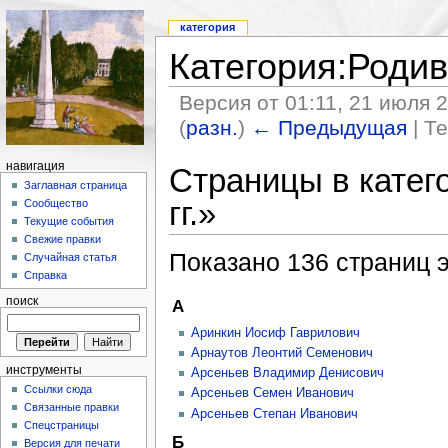
категория
Категория:Родив
Версия от 01:11, 21 июля 
(
разн.
)
← Предыдущая
| Т
навигация
Страницы в катег
Заглавная страница
гг.»
Сообщество
Текущие события
Свежие правки
Показано 136 страниц э
Случайная статья
Справка
поиск
А
Аринкин Иосиф Гаврилович
Арнаутов Леонтий Семенович
инструменты
Арсеньев Владимир Денисович
Ссылки сюда
Арсеньев Семен Иванович
Связанные правки
Арсеньев Степан Иванович
Спецстраницы
Б
Версия для печати