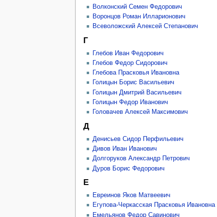
Волконский Семен Федорович
Воронцов Роман Илларионович
Всеволожский Алексей Степанович
Г
Глебов Иван Федорович
Глебов Федор Сидорович
Глебова Прасковья Ивановна
Голицын Борис Васильевич
Голицын Дмитрий Васильевич
Голицын Федор Иванович
Головачев Алексей Максимович
Д
Денисьев Сидор Перфильевич
Дивов Иван Иванович
Долгоруков Александр Петрович
Дуров Борис Федорович
Е
Евреинов Яков Матвеевич
Егупова-Черкасская Прасковья Ивановна
Емельянов Федор Савинович