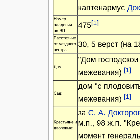
каптенармус
Док
Номер
[1]
475
владения
по ЭП:
Расстояние
30, 5 верст (на 18
от уездного
центра:
"Дом господскои
Дом:
[1]
межевания)
дом "с плодовит
Сад:
[1]
межевания)
за
С. А. Докторо
м.п., 98 ж.п. "К
Крестьяне и
дворовые:
момент генерал