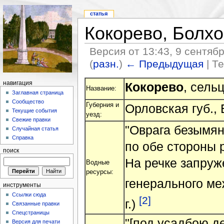
статья
Кокорево, Болхов
Версия от 13:43, 9 сентяб
(
разн.
)
← Предыдущая
| Т
Кокорево
, сель
навигация
Название:
Заглавная страница
Сообщество
Губерния и
Орловская губ., 
Текущие события
уезд:
Свежие правки
"Оврага безымян
Случайная статья
Справка
по обе стороны р
поиск
На речке запруж
Водные
ресурсы:
генерального ме
инструменты
Ссылки сюда
[2]
г.)
Связанные правки
Спецстраницы
"[под усадбою д
Версия для печати