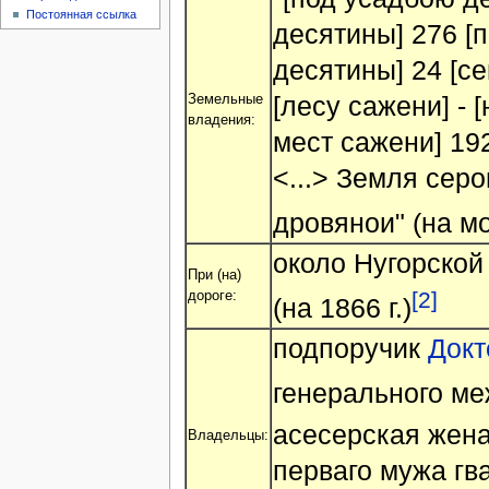
Постоянная ссылка
десятины] 276 [
десятины] 24 [се
[лесу сажени] -
Земельные
владения:
мест сажени] 192
<...> Земля сер
дровянои" (на м
около Нугорской
При (на)
[2]
дороге:
(на 1866 г.)
подпоручик
Докт
генерального м
асесерская жен
Владельцы:
перваго мужа гв