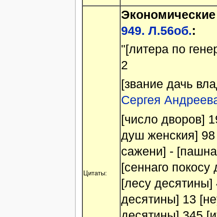
Экономические
949. Л.56об.
:
"[литера по гене
2
[звание дачь вл
Сергея Андреев
[число дворов] 1
душ женския] 98
сажени] - [пашн
[сеннаго покосу 
Цитаты:
[лесу десятины] 
десятины] 13 [н
десятины] 345 [и