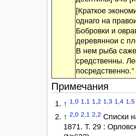
[Краткое эконом
однаго на правои
Бобровки и овра
деревяннои с пл
В нем рыба саже
средственны. Ле
посредственно."
Примечания
1,0
1,1
1,2
1,3
1,4
1,5
↑
2,0
2,1
2,2
↑
Списки н
1871. Т. 29 : Орловс