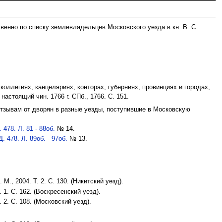
венно по списку землевладельцев Московского уезда в кн. В. С.
оллегиях, канцеляриях, конторах, губерниях, провинциях и городах,
астоящий чин. 1766 г. СПб., 1766. С. 151.
 отзывам от дворян в разные уезды, поступившие в Московскую
478. Л. 81 - 88об.
№ 14.
 478. Л. 89об. - 97об.
№ 13.
., 2004. Т. 2. С. 130. (Никитский уезд).
 1. С. 162. (Воскресенский уезд).
 2. С. 108. (Московский уезд).