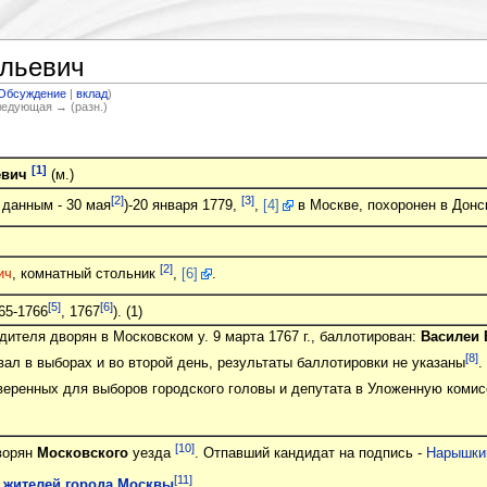
льевич
Обсуждение
|
вклад
)
Следующая → (разн.)
[1]
евич
(м.)
[2]
[3]
 данным - 30 мая
)-20 января 1779,
,
[4]
в Москве, похоронен в Дон
[2]
ич
, комнатный стольник
,
[6]
.
[5]
[6]
65-1766
, 1767
). (1)
ителя дворян в Московском у. 9 марта 1767 г., баллотирован:
Василеи
[8]
вал в выборах и во второй день, результаты баллотировки не указаны
.
веренных для выборов городского головы и депутата в Уложенную коми
[10]
ворян
Московского
уезда
. Отпавший кандидат на подпись -
Нарышки
[11]
т жителей города Москвы
.