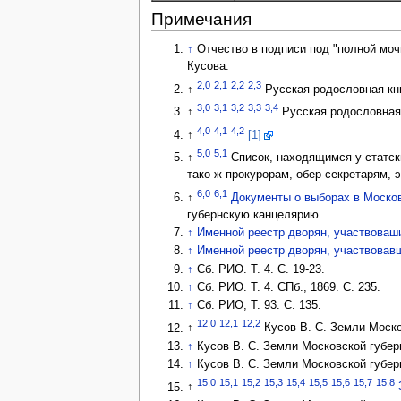
Примечания
↑
Отчество в подписи под "полной мочь
Кусова.
2,0
2,1
2,2
2,3
↑
Русская родословная кни
3,0
3,1
3,2
3,3
3,4
↑
Русская родословная к
4,0
4,1
4,2
↑
[1]
5,0
5,1
↑
Список, находящимся у статски
тако ж прокурорам, обер-секретарям, э
6,0
6,1
↑
Документы о выборах в Московс
губернскую канцелярию.
↑
Именной реестр дворян, участвоваших
↑
Именной реестр дворян, участвовавши
↑
Сб. РИО. Т. 4. С. 19-23.
↑
Сб. РИО. Т. 4. СПб., 1869. С. 235.
↑
Сб. РИО, Т. 93. С. 135.
12,0
12,1
12,2
↑
Кусов В. С. Земли Москов
↑
Кусов В. С. Земли Московской губерни
↑
Кусов В. С. Земли Московской губерни
15,0
15,1
15,2
15,3
15,4
15,5
15,6
15,7
15,8
↑