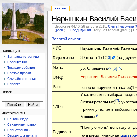
статья
Нарышкин Василий Васи
Версия от 04:46, 26 августа 2015;
Ольга Глаголева
(
(
разн.
)
← Предыдущая
| Текущая версия (разн.) | 
Золотой список
ФИО:
Нарышкин Василий Василь
навигация
Заглавная страница
30 марта 1712
[3]
(по другим
Годы жизни:
Сообщество
[2]
Мать:
Текущие события
ур. Стрешнева
[5]
.
Свежие правки
Нарышкин Василий Григорьев
Отец:
Случайная статья
Справка
Ранг:
Генерал-поручик и кавалер(17
поиск
Участвовал в выборах предвод
[7]
(неизбирательных)
; участво
1767 г.:
Принял участие в выборах по
инструменты
[9]
Москвы
.
Ссылки сюда
Связанные правки
"Полную мочь" депутату от д
Спецстраницы
Подписал:
Версия для печати
Возможно, подписал
наказ о