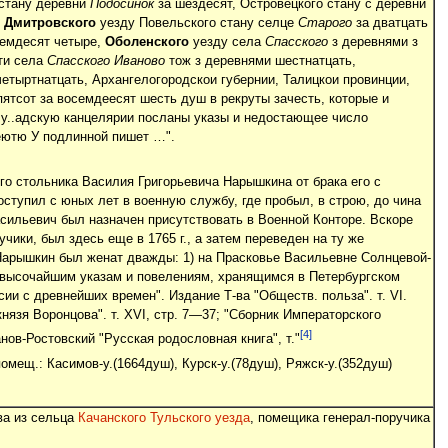
 стану деревни
Подосинок
за шездесят, Островецкого стану с деревни
,
Дмитровского
уезду Повельского стану селце
Старого
за дватцать
семдесят четыре,
Оболенского
уезду села
Спасского
з деревнями з
ти села
Спасского
Иваново
тож з деревнями шестнатцать,
етыртнатцать, Архангелогородскои губернии, Талицкои провинции,
пятсот за восемдеесят шесть душ в рекруты зачесть, которые и
и Чу..адскую канцелярии посланы указы и недостающее число
еютю У подлинной пишет …".
го стольника Василия Григорьевича Нарышкина от брака его с
оступил с юных лет в военную службу, где пробыл, в строю, до чина
асильевич был назначен присутствовать в Военной Конторе. Вскоре
чики, был здесь еще в 1765 г., а затем переведен на ту же
. Нарышкин был женат дважды: 1) на Прасковье Васильевне Солнцевой-
пись высочайшим указам и повелениям, хранящимся в Петербургском
ссии с древнейших времен". Издание Т-ва "Обществ. польза". т. VI.
князя Воронцова". т. XVI, стр. 7—37; "Сборник Императорского
[4]
анов-Ростовский "Русская родословная книга", т."
омещ.: Касимов-у.(1664душ), Курск-у.(78душ), Ряжск-у.(352душ)
ва из сельца
Качанского Тульского уезда
, помещика генерал-поручика