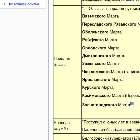
Постоянная ссылка
"... Отзывы генерал порутчи
Вяземского
Марта
Переславского
Рязанского
М
Оболенского
Марта
Ря[ж]ского
Марта
Орловского
Марта
Дмитровского
Марта
Прислал
Унженского
Марта
отзыв:
Чюхломского
Марта (Галицкой
Ярославского
Марта
Курского
Марта
Касимовского
Марта (Переясл
[6]
Звенигородского
Марта
.
"Поступил с юных лет в военн
Военная
служба:
Васильевич был назначен при
Белгородский губернатор (176