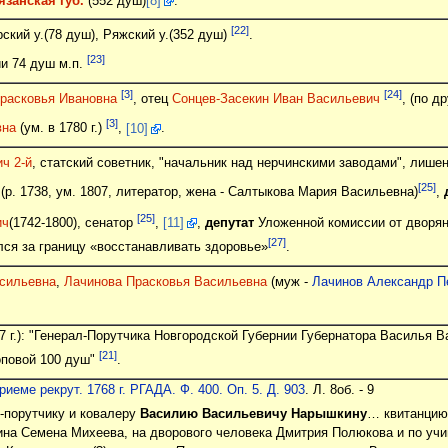
язанская губ.
(552 душ)
[8]
.
[22]
рский у.(78 душ), Ряжский у.(352 душ)
.
[23]
ии 74 душ м.п.
[3]
[24]
расковья Ивановна
, отец
Сонцев-Засекин Иван Васильевич
, (по 
[3]
вна
(ум. в 1780 г.)
,
[10]
.
ч 2-й
, статский советник, "начальник над нерчинскими заводами", лишен 
[25]
(р. 1738, ум. 1807, литератор, жена - Салтыкова Мария Васильевна)
,
[25]
ич
(1742-1800), сенатор
,
[11]
,
депутат
Уложенной комиссии от дворян
[27]
лся за границу «восстанавливать здоровье»
.
сильевна
,
Лачинова Прасковья Васильевна
(муж -
Лачинов Александр П
1767 г.): "Генерал-Порутчика Новгородской Губернии Губернатора Василья
[21]
оповой 100 душ"
.
иеме рекрут. 1768 г. РГАДА. Ф. 400. Оп. 5. Д. 903
. Л. 8об. - 9
-порутчику и ковалеру
Василию Васильевичу Нарышкину
… квитанцию,
ина Семена Михеева, на дворового человека Дмитрия Полюкова и по уч