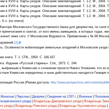
и в XVIII в. Карты уездов. Описание землевладений. Т. 1-2. М., 2004. Т.
и в XVIII в. Карты уездов. Описание землевладений. Т. 1-2. М., 2004. Т.
и в XVIII в. Карты уездов. Описание землевладений. Т. 1-2. М., 2004. Т.
и в XVIII в. Карты уездов. Описание землевладений. Т. 1-2. М., 2004. Т.
 6 л. (по описи)
Канторе Московского Государственного банка для дворянства, по силе по
припечатания в газетах, от кого имяны заимщиков, в которых годах, м
значит ниже сего. // Московские Ведомости. Прибавление к № 68 Московс
ледований
[2]
ь. Особенности мобилизации земельных владений в Московском уезде в пе
 книга. Т. 1. СПб., 1854. С. 166-167.
а. Издание «Русской старины». Спб., 1873. С. 244.
 выбранным в Комиссию о сочинении проэкта Новаго Уложения, кто из ко
стныя Комиссии определены и ныне действительно находятся Генваря по
илизация России (Режим доступа:
http://www.perspectivia.net/content/publ
|
Женатые
|
Персоны
|
Дворяне
|
Сведения на 1767 г.
|
Военные
|
Полковни
оскресенского уезда
|
Владельцы Дмитровского уезда
|
Владельцы Звен
го уезда
|
Владельцы Ряжского уезда
|
Владельцы Чухломского уезда
|