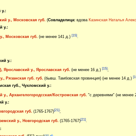
у.:
ий у., Московская губ.
(
Совладелица:
вдова
Казинская Наталья Алек
 у.:
[15]
., Московская губ.
(не менее 141 д.)
.
ий у.:
[15]
, Ярославский у., Ярославская губ.
(не менее 16 д.)
;
[1
., Рязанская губ. губ.
(бывш. Тамбовская провинция) (не менее 14 д.)
ская губ., Чухломский у.:
 у., Архангелогородсская/Костромская губ.
"с деревнями" (не менее 
й у.:
[21]
овгородская губ.
(1765-1767)
;
[21]
емский у., Новгородская губ.
(1765-1767)
.
: