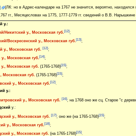
]
(ЛК: но в Адрес-календаре на 1767 не значится, вероятно, находился 
767 гг., Месяцесловах на 1775, 1777-1779 гг. сведений о В.В. Нарышкин
 у.:
[12]
й/Никитский у., Московская губ.
;
[13]
ий/Воскресенский у., Московская губ.
;
[12]
 у., Московская губ.
;
[14]
у., Московская губ.
;
[15]
у., Московская губ.
(1765-1768)
;
[15]
, Московская губ.
(1765-1768)
;
[12]
ский у., Московская губ.
.
й у.:
[16]
итровский у., Московская губ.
; на 1768 оно же сц. Старое "с дере
дский
у.:
[17]
[15]
ский у., Московская губ.
; оно же (на 1765-1768)
;
[18]
ий у., Московская губ.
;
[15]
ский у., Московская губ.
(на 1765-1768)
.