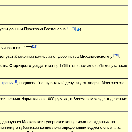
[4]
другим данным Прасковья Васильевна
,
[9]
).
[25]
чинов в окт. 1777
;
[26]
депутат
Уложенной комиссии от дворянства
Михайловского
у.
;
ства
Старицкого уезда
, в конце 1768 г. он сложил с себя депутатские
[3]
етрович
, подписал "полную мочь" депутату от дворян Московского
 Васильевича Нарышкина в 1000 рублях, в Вяземском уезде, в деревнях
 данную из Московскои губернскои канцелярии на отданных на
иненному в губернскои канцелярии определению ведлено оных… за