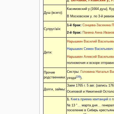
д.
Ветчаная, Рязанский у., Р
Касимовский у.(1664 душ), Ку
Душ (всего):
В Московском у. по 3-й ревиз
1-й брак:
Сонцева-Засекина П
Супруг/а/и:
2-й брак:
Панина Анна Ивано
Нарышкин Василий Васильеви
Нарышкин Семен Васильевич
Дети:
Нарышкин Алексей Васильев
полномочия и вскоре отправи
Сестры:
Головина Наталья Ва
Прочие
[28]
родственники:
уезда
).
Заем 1765 г. 5 авг. (запись 
Долги, займы:
Осиповой и Никитиной Остол
1.
Книга приема квитанций о пр
№ 13 "… марта дня… генерал
поселение в Сибирь крестьян