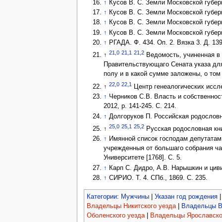
↑
Кусов В. С. Земли Московской губерни
↑
Кусов В. С. Земли Московской губерни
↑
Кусов В. С. Земли Московской губерни
↑
Кусов В. С. Земли Московской губерни
↑
РГАДА. Ф. 434. Оп. 2. Вязка 3. Д. 139.
21,0
21,1
21,2
↑
Ведомость, учиненная в 
Правительствующаго Сената указа для 
полу и в какой сумме заложены, о том 
22,0
22,1
↑
Центр генеалогических исс
↑
Черников С.В. Власть и собственност
2012, p. 141-245. С. 214.
↑
Долгоруков П. Российская родословная
25,0
25,1
25,2
↑
Русская родословная книг
↑
Имянной список господам депутатам,
учрежденныя от большаго собрания ча
Университете [1768]. С. 5.
↑
Карп С. Дидро, А.В. Нарышкин и цив
↑
СИРИО. Т. 4. СПб., 1869. С. 235.
Категории
:
Мужчины
|
Указан год рождения
Владельцы Никитского уезда
|
Владельцы В
Оболенского уезда
|
Владельцы Ярославско