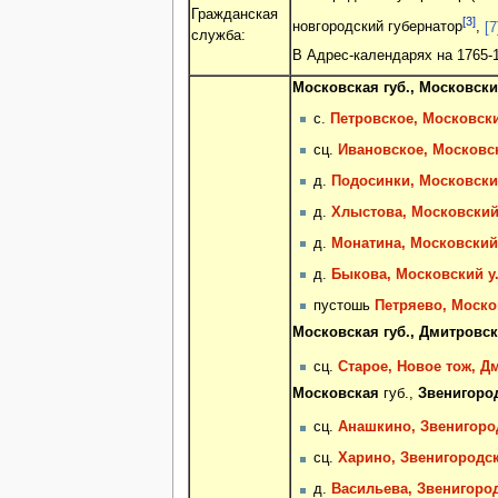
Гражданская
[3]
новгородский губернатор
,
[7
служба:
В Адрес-календарях на 1765-1
Московская губ., Московский
с.
Петровское, Московски
сц.
Ивановское, Московск
д.
Подосинки, Московский
д.
Хлыстова, Московский 
д.
Монатина, Московский 
д.
Быкова, Московский у.
пустошь
Петряево, Москов
Московская губ., Дмитровски
сц.
Старое, Новое тож, Дм
Московская
губ.,
Звенигоро
сц.
Анашкино, Звенигород
сц.
Харино, Звенигородск
д.
Васильева, Звенигород