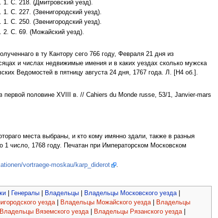
 1. С. 218. (Дмитровский уезд).
 1. С. 227. (Звенигородский уезд).
 1. С. 250. (Звенигородский уезд).
 2. С. 69. (Можайский уезд).
лученнаго в ту Кантору сего 766 году, Февраля 21 дня из
есяцах и числах недвижимые имения и в каких уездах сколько мужска
ких Ведомостей в пятницу августа 24 дня, 1767 года. Л. [Н4 об.].
рвой половине XVIII в. // Cahiers du Monde russe, 53/1, Janvier-mars
тораго места выбраны, и кто кому имянно здали, также в разныя
 1 число, 1768 году. Печатан при Императорском Московском
ikationen/vortraege-moskau/karp_diderot
.
ки
|
Генералы
|
Владельцы
|
Владельцы Московского уезда
|
игородского уезда
|
Владельцы Можайского уезда
|
Владельцы
Владельцы Вяземского уезда
|
Владельцы Рязанского уезда
|