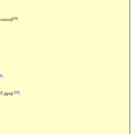
[19]
сеевна
)
.
5]
.
[15]
27 душ)
.