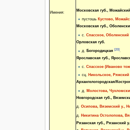
Московская губ., Можайский 
Имения:
пустошь
Кустово, Можайск
Московская губ., Оболенский
с.
Спасское, Оболенский у
Орловская губ.
[20]
д.
Богородицкая
.
Ярославская губ., Ярославск
с.
Спасское (Иваново тож)
сц.
Никольское, Ряжский у
Архангелогородская/Костром
д.
Молостова, Чухломский
Новгородская губ., Вяземски
д.
Осипова, Вяземский у., Н
д.
Никитина Остолопова, Вяз
Рязанская губ., Рязанский у.