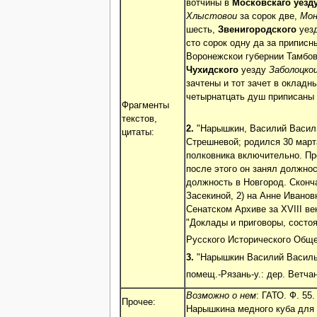
вотчины в
Московскаго уезд
Хлыстовои
за сорок две,
Мон
шесть,
Звенигородского
уезд
сто сорок одну да за припис
Воронежскои губернии Тамбов
Чухидского
уезду
Заболоцко
зачтены и тот зачет в окладн
четырнатцать душ приписаны 
Фрагменты
текстов,
2.
"Нарышкин, Василий Василье
цитаты:
Стрешневой; родился 30 марта
полковника включительно. Про
после этого он занял должност
должность в Новгород. Сконча
Засекиной, 2) на Анне Иванов
Сенатском Архиве за XVIII век
"Доклады и приговоры, состояв
Русского Исторического Общест
3.
"Нарышкин Василий Васильев
помещ.-Рязань-у.: дер. Ветч
Возможно о нем
: ГАТО. Ф. 55
Прочее:
Нарышкина медного куба для 