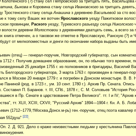
у
Колотенского (?) стану сел
Петровского
за тритцать пять, Васильцова
атина
,
Быкова
и Коровина стану селца
Ивановского
за тритцать девять
у Тростенского стану селца
Анашина
з деревнею
Васильевой
за сто во
ные к тому селу Ваших же вотчин
Ярославского
уезду Пажитковои волос
скои провинции,
Раского
уезду, Туревского разьезду селца
Николского
ч
и
волости деревни
Молостовои
з деревниями дватцать семь, а всего за 
ых книга отмечен, а о таковои же отметке в Ярославскую, Ранскую (?) 
будут от мелкопоместных и денги по окончании набора выданы быть им
вич (отец) — генерал-поручик, Новгородский губернатор, сын комнатно
 1712 г. Получив домашнее образование, он, по обычаю того времени, п
изведенный 25 декабря 1755 г. из полковников в бригадиры, Василий В
ь Белгородского губернатора, З марта 1763 г. произведен в генерал-пору
лся в Москве 20 января 1779 г. и погребен в Донском монастыре. В. В
не Паниной (род. в 1723 г., ум. 10 сент. 1780 г.). Архив Пр. Сената. О
. Составил П. Баранов. т. III, СПб., 1878 г.; С. М. Соловьев "История Ро
шиеся в Пр. Сенате в царствование Петра Великого". тт. І и IV; "Архив 
ва", тт. XLII, ХСІІІ, СХVІІ; "Русский Архив" 1894—1904 г. Кн. А. Б. Лоб
ич (1712--1779,†Москва,Донск.м-рь) ген.-поручик, отец поэта кавалер п
[22]
аная 552душ"
.
. Оп. 2. Д. 921. Дело о краже неизвестными людьми у крестьянина Павло
винокурения.