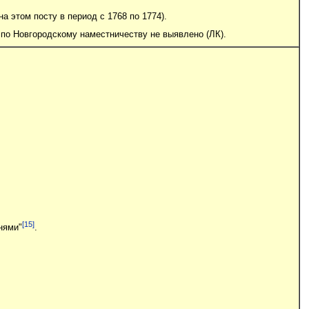
на этом посту в период с 1768 по 1774).
е по Новгородскому наместничеству не выявлено (ЛК).
[15]
внями"
.