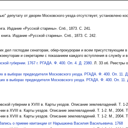
ю" депутату от дворян Московского уезда отсутствует, установлено кос
га. Издание «Русской старины». Спб., 1873. С. 241.
нига. Издание «Русской старины». Спб., 1873. С. 242.
х дел господам сенаторам, обер-прокурорам и всем присутствующим в к
кзекуторам и секретарям с показанием каждого вступления в службу и в н
кой губернии. 1767 г. РГАДА. Ф. 400. Оп. 4. Д. 2380
. Л. 33 об. Реестры
 в выборах предводителя Московского уезда. РГАДА. Ф. 400. Оп. 11. Д. 
х в выборах предводителя Московского уезда. РГАДА. Ф. 400. Оп. 11. Д.
ской губернии в XVIII в. Карты уездов. Описание землевладений. Т. 1-2. М
и в XVIII в. Карты уездов. Описание землевладений. Т. 1-2. М., 2004. Т.
и в XVIII в. Карты уездов. Описание землевладений. Т. 1-2. М., 2004. Т.
Запись о приеме квитанции от Нарышкина Василия Васильевича. 1768