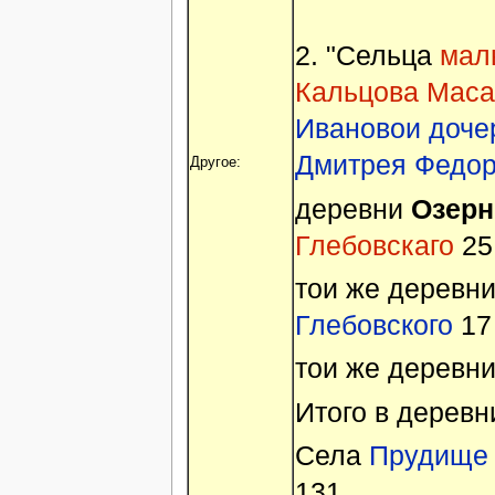
2. "Сельца
мал
Кальцова Маса
Ивановои доче
Дмитрея Федор
Другое:
деревни
Озерн
Глебовскаго
25
тои же деревн
Глебовского
17
тои же деревн
Итого в дерев
Села
Прудище
131