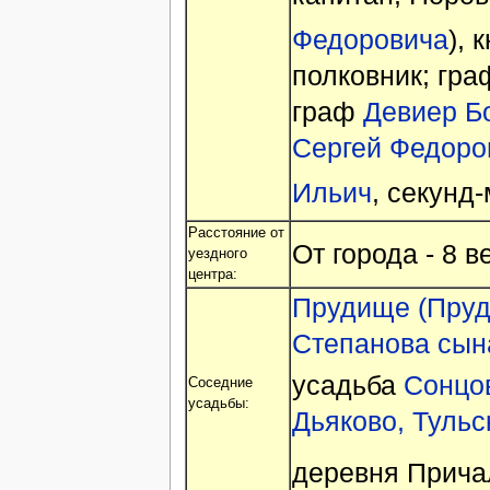
Федоровича
), к
полковник; гр
граф
Девиер Б
Сергей Федоро
Ильич
, секунд
Расстояние от
От города - 8 
уездного
центра:
Прудище (Пруди
Степанова сын
усадьба
Сонцо
Соседние
усадьбы:
Дьяково, Тульск
деревня Прич