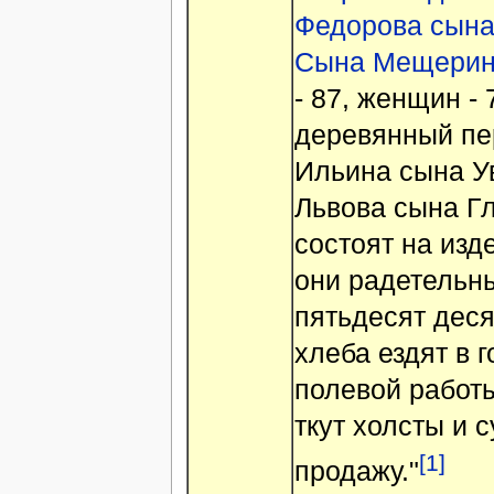
Федорова сына
Сына Мещерин
- 87, женщин - 
деревянный пе
Ильина сына У
Львова сына Гл
состоят на из
они радетельн
пятьдесят деся
хлеба ездят в 
полевой работы
ткут холсты и 
[1]
продажу."