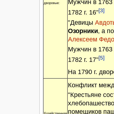
Мужчин в 1763 г.
дворовые:
[3]
1782 г. 16"
"Девицы
Авдот
Озорники
, а п
Алексеем Федо
Мужчин в 1763 г.
[5]
1782 г. 17"
На 1790 г. двор
Конфликт между
"Крестьяне со
хлебопашество
помещиков паш
Хозяйственная