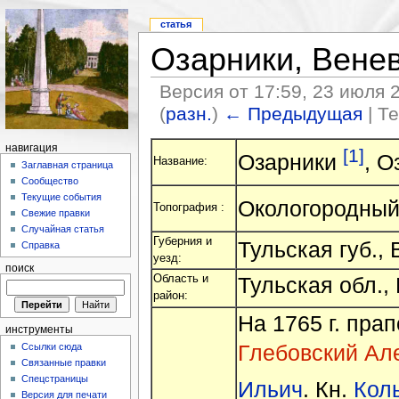
статья
Озарники, Веневс
Версия от 17:59, 23 июля 
(
разн.
)
← Предыдущая
| Т
навигация
[1]
Озарники
, О
Название:
Заглавная страница
Сообщество
Текущие события
Окологородный
Топография :
Свежие правки
Случайная статья
Губерния и
Тульская губ., 
Справка
уезд:
поиск
Область и
Тульская обл.,
район:
На 1765 г. пра
инструменты
Глебовский Ал
Ссылки сюда
Связанные правки
Спецстраницы
Ильич
. Кн.
Кол
Версия для печати