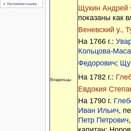
Постоянная ссылка
Щукин Андрей
показаны как 
Веневский у., Т
На 1766 г.:
Ува
Кольцова-Маса
Федорович
;
Щу
На 1782 г.:
Гле
Владельцы:
Евдокия Степа
На 1790 г.
Глеб
Иван Ильич
, п
Петр Петрович
капитан; Норо