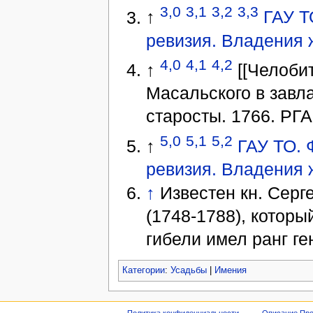
3,0
3,1
3,2
3,3
↑
ГАУ ТО
ревизия. Владения
4,0
4,1
4,2
↑
[[Челобит
Масальского в завла
старосты. 1766. РГАДА
5,0
5,1
5,2
↑
ГАУ ТО. Ф
ревизия. Владения
↑
Известен кн. Серг
(1748-1788), которы
гибели имел ранг г
Категории
:
Усадьбы
|
Имения