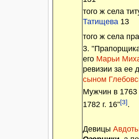
того ж села ти
Татищева
13
того ж села п
3. "Прапорщик
его
Марьи Мих
ревизии за ее
сыном Глебовс
Мужчин в 1763 г.
[3]
1782 г. 16"
.
Девицы
Авдоть
Озорники
, а п