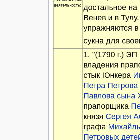
достальное на 
деятельность:
Венев и в Тул
упражняются в 
сукна для свое
1. "(1790 г.) Э
владения пра
стык Юнкера
И
Петра Петрова
Павлова сына 
прапорщика
Пе
князя
Сергея А
графа
Михайл
Петровых дете