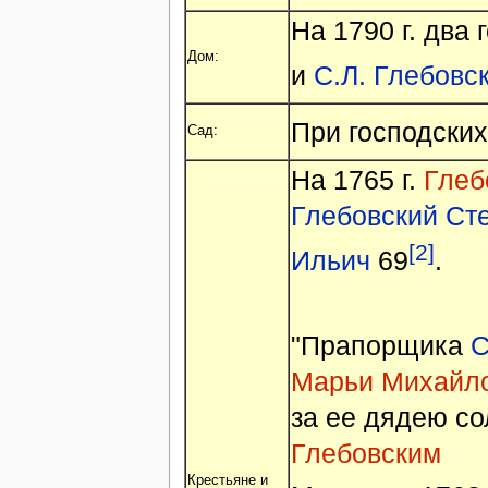
На 1790 г. два
Дом:
и
С.Л. Глебовс
При господски
Сад:
На 1765 г.
Глеб
Глебовский Ст
[2]
Ильич
69
.
"Прапорщика
С
Марьи Михайло
за ее дядею с
Глебовским
Крестьяне и