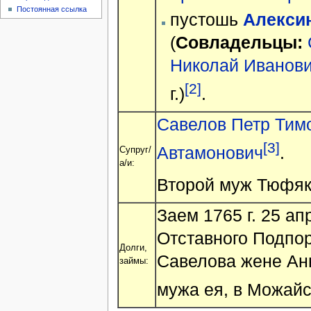
Постоянная ссылка
пустошь
Алексин
(
Совладельцы:
Николай Иванов
[2]
г.)
.
Савелов Петр Тим
[3]
Автамонович
.
Супруг/
а/и:
Второй муж Тюфяк
Заем 1765 г. 25 а
Отставного Подпо
Долги,
Савелова жене Анн
займы:
мужа ея, в Можайс