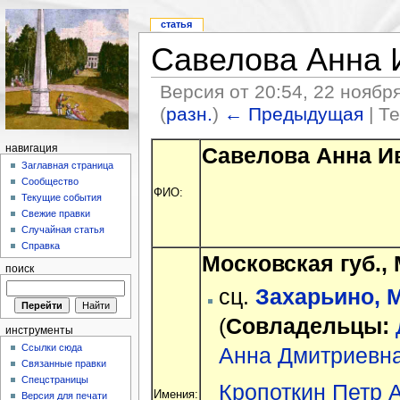
статья
Савелова Анна 
Версия от 20:54, 22 ноябр
(
разн.
)
← Предыдущая
| Т
Савелова Анна И
навигация
Заглавная страница
Сообщество
ФИО:
Текущие события
Свежие правки
Случайная статья
Справка
Московская губ., 
поиск
сц.
Захарьино, М
(
Совладельцы:
инструменты
Ссылки сюда
Анна Дмитриевн
Связанные правки
Спецстраницы
Кропоткин Петр 
Имения:
Версия для печати