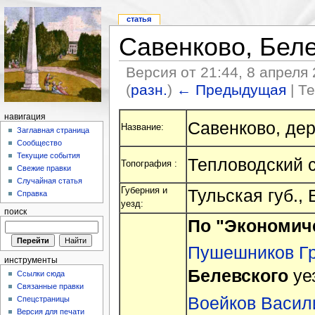
статья
Савенково, Белев
Версия от 21:44, 8 апреля
(
разн.
)
← Предыдущая
| Т
навигация
Савенково, де
Название:
Заглавная страница
Сообщество
Текущие события
Тепловодский 
Топография :
Свежие правки
Случайная статья
Губерния и
Тульская губ.,
Справка
уезд:
поиск
По "Экономич
Пушешников Гр
инструменты
Белевского
уе
Ссылки сюда
Связанные правки
Воейков Васил
Спецстраницы
Версия для печати