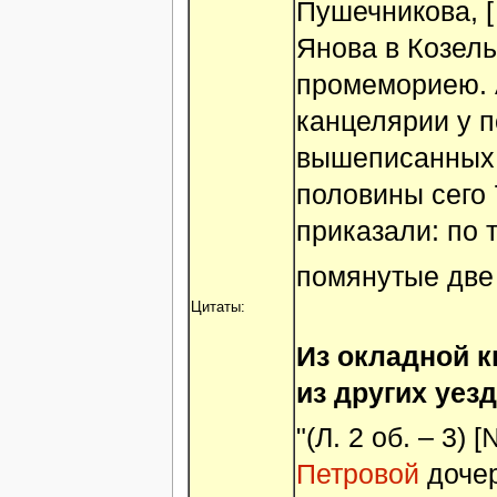
Пушечникова, [
Янова в Козел
промемориею. 
канцелярии у 
вышеписанных 
половины сего 
приказали: по 
помянутые две
Цитаты:
Из окладной к
из других уезд
"(Л. 2 об. – 3
Петровой
дочер