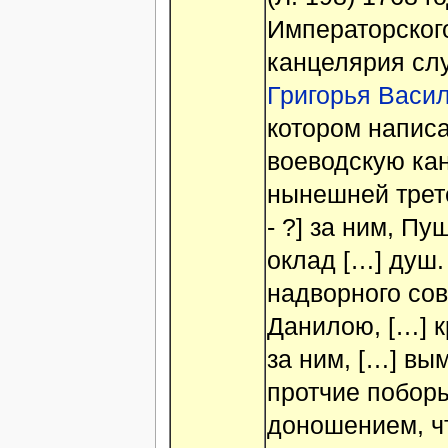
Императорског
канцелярия слу
Григорья Васи
котором написа
воеводскую ка
нынешней трет
- ?] за ним, П
оклад […] душ.
надворного сов
Данилою, […] к
за ним, […] вы
протчие поборы
доношением, ч