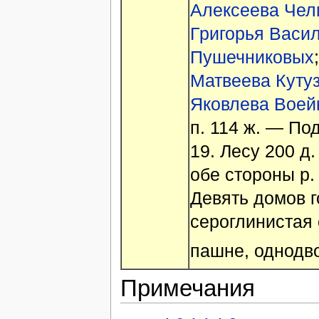
Алексеева Че
Григорья Васи
Пушечниковых
Матвеева Куту
Яковлева Воей
п. 114 ж. — Под
19. Лесу 200 д.
обе стороны р.
Девять домов г
сероглинистая 
пашне, однодв
Примечания