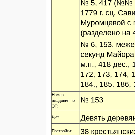
№ 5, 417 (№№ 
1779 г. сц. Сав
Муромцевой с п
(разделено на 4
№ 6, 153, межев
секунд Майора
м.п., 418 дес.,
172, 173, 174, 1
184,, 185, 186, 
Номер
№ 153
владения по
ЭП:
Девять деревя
Дом:
38 крестьянски
Постройки: