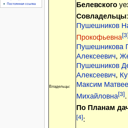
Белевского
уе
Постоянная ссылка
Совладельцы
Пушешников На
[3
Прокофьевна
Пушешникова 
Алексеевич
,
Же
Пушешников Д
Алексеевич
,
Ку
Максим Матвее
Владельцы:
[3]
Михайловна
.
По Планам да
[4]
: