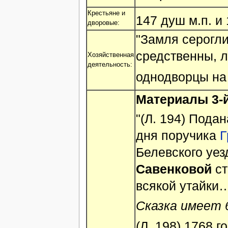
Крестьяне и
147 душ м.п. и 
дворовые:
"Замля серогли
средственны, л
Хозяйственная
деятельность:
однодворцы на
Материалы 3-
"(Л. 194) Пода
дня поручика
Г
Белевского уез
Савенковой
ст
всякой утайки
Сказка имеет
(Л. 198) 1768 г