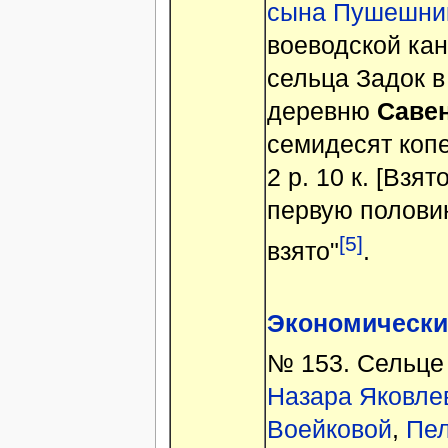
сына Пушешни
воеводской кан
сельца Задок в
деревню
Саве
семидесят копе
2 р. 10 к. [Вз
первую половин
[5]
взято"
.
Экономически
№ 153. Сельц
Назара Яковле
Воейковой
,
Пел