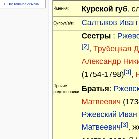
Постоянная ссылка
Курской губ
. с
Имения:
Салтыков Иван
Супруг/а/и:
Сестры
:
Ржевс
[2]
,
Трубецкая 
Александр Ник
[3]
(1754-1798)
,
Прочие
Братья
:
Ржевск
родственники:
Матвеевич
(173
Ржевский Иван
[3]
Матвеевич
, 