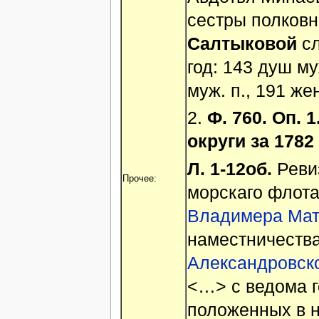
сестры полков
Салтыковой
сл
год: 143 душ му
муж. п., 191 же
2.
Ф. 760. Оп. 
округи за 1782 
Л. 1-12об.
Ревиз
Прочее:
морскаго флота
Владимера Мат
наместничеств
Александровск
<…> с ведома г
положенных в н