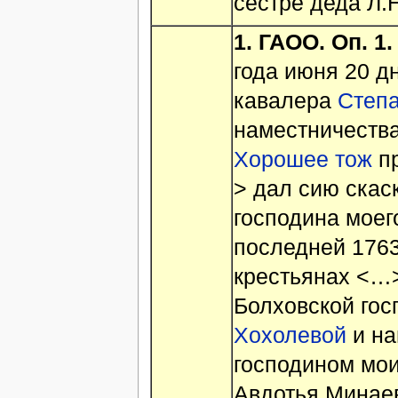
сестре деда Л.Н
1.
ГАОО. Оп. 1. 
года июня 20 д
кавалера
Степа
наместничества
Хорошее тож
пр
> дал сию скас
господина моег
последней 1763
крестьянах <…
Болховской гос
Хохолевой
и на
господином мо
Авдотья Минаев