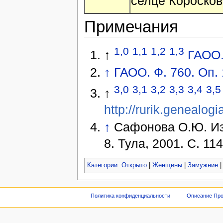
селце Коросков
Примечания
1,0
1,1
1,2
1,3
↑
ГАОО. 
↑
ГАОО. Ф. 760. Оп. 1
3,0
3,1
3,2
3,3
3,4
3,5
↑
http://rurik.genealog
↑
Сафонова О.Ю. Из 
8. Тула, 2001. С. 114
Категории
:
Открыто
|
Женщины
|
Замужние
Политика конфиденциальности
Описание Про