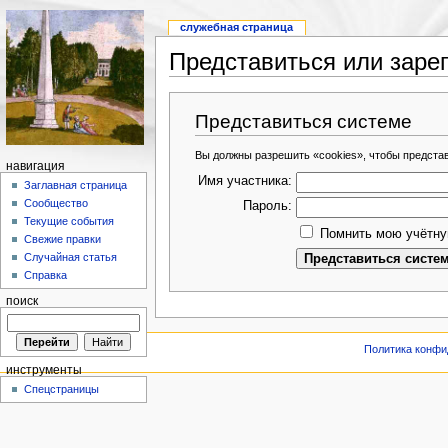
служебная страница
Представиться или заре
Представиться системе
Вы должны разрешить «cookies», чтобы предста
навигация
Имя участника:
Заглавная страница
Сообщество
Пароль:
Текущие события
Помнить мою учётну
Свежие правки
Случайная статья
Справка
поиск
Политика конфи
инструменты
Спецстраницы