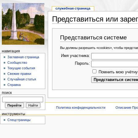
служебная страница
Представиться или заре
Представиться системе
Вы должны разрешить «cookies», чтобы предста
навигация
Имя участника:
Заглавная страница
Сообщество
Пароль:
Текущие события
Помнить мою учётну
Свежие правки
Случайная статья
Справка
поиск
Политика конфиденциальности
Описание Про
инструменты
Спецстраницы