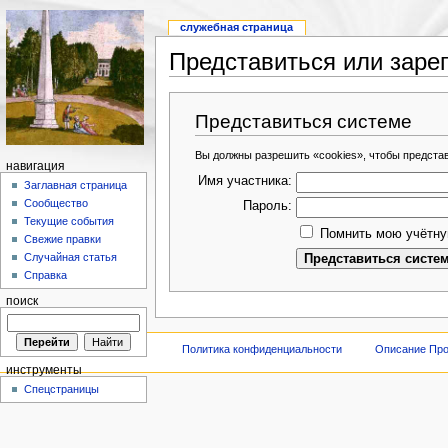
служебная страница
Представиться или заре
Представиться системе
Вы должны разрешить «cookies», чтобы предста
навигация
Имя участника:
Заглавная страница
Сообщество
Пароль:
Текущие события
Помнить мою учётну
Свежие правки
Случайная статья
Справка
поиск
Политика конфиденциальности
Описание Про
инструменты
Спецстраницы