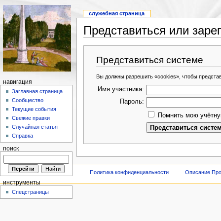
служебная страница
Представиться или заре
Представиться системе
Вы должны разрешить «cookies», чтобы предста
навигация
Имя участника:
Заглавная страница
Сообщество
Пароль:
Текущие события
Помнить мою учётну
Свежие правки
Случайная статья
Справка
поиск
Политика конфиденциальности
Описание Про
инструменты
Спецстраницы