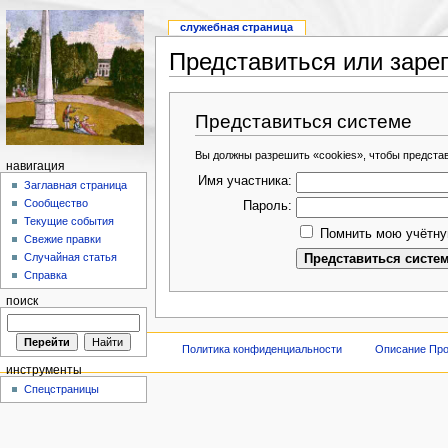
служебная страница
Представиться или заре
Представиться системе
Вы должны разрешить «cookies», чтобы предста
навигация
Имя участника:
Заглавная страница
Сообщество
Пароль:
Текущие события
Помнить мою учётну
Свежие правки
Случайная статья
Справка
поиск
Политика конфиденциальности
Описание Про
инструменты
Спецстраницы