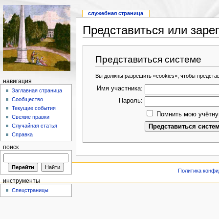
служебная страница
Представиться или заре
Представиться системе
Вы должны разрешить «cookies», чтобы предста
навигация
Имя участника:
Заглавная страница
Сообщество
Пароль:
Текущие события
Помнить мою учётну
Свежие правки
Случайная статья
Справка
поиск
Политика конфи
инструменты
Спецстраницы