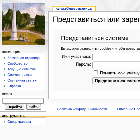
служебная страница
Представиться или заре
Представиться системе
Вы должны разрешить «cookies», чтобы предста
навигация
Имя участника:
Заглавная страница
Сообщество
Пароль:
Текущие события
Помнить мою учётну
Свежие правки
Случайная статья
Справка
поиск
Политика конфиденциальности
Описание Про
инструменты
Спецстраницы