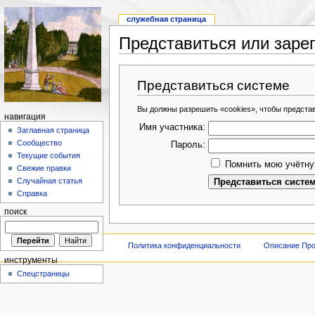
служебная страница
Представиться или заре
Представиться системе
Вы должны разрешить «cookies», чтобы предста
навигация
Имя участника:
Заглавная страница
Сообщество
Пароль:
Текущие события
Помнить мою учётну
Свежие правки
Случайная статья
Справка
поиск
Политика конфиденциальности
Описание Про
инструменты
Спецстраницы