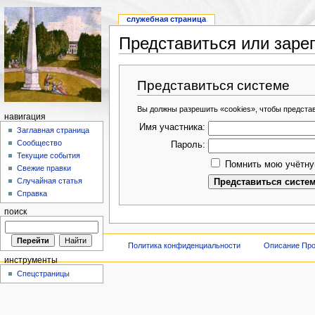
служебная страница
Представиться или заре
Представиться системе
Вы должны разрешить «cookies», чтобы предста
навигация
Имя участника:
Заглавная страница
Сообщество
Пароль:
Текущие события
Помнить мою учётну
Свежие правки
Случайная статья
Справка
поиск
Политика конфиденциальности
Описание Про
инструменты
Спецстраницы