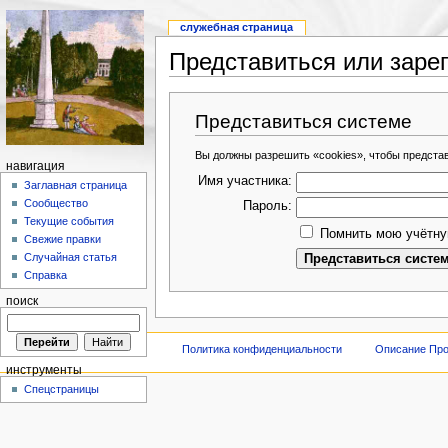
служебная страница
Представиться или заре
Представиться системе
Вы должны разрешить «cookies», чтобы предста
навигация
Имя участника:
Заглавная страница
Сообщество
Пароль:
Текущие события
Помнить мою учётну
Свежие правки
Случайная статья
Справка
поиск
Политика конфиденциальности
Описание Про
инструменты
Спецстраницы