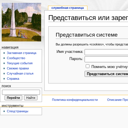
служебная страница
Представиться или заре
Представиться системе
Вы должны разрешить «cookies», чтобы предста
навигация
Имя участника:
Заглавная страница
Сообщество
Пароль:
Текущие события
Помнить мою учётну
Свежие правки
Случайная статья
Справка
поиск
Политика конфиденциальности
Описание Про
инструменты
Спецстраницы