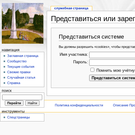
служебная страница
Представиться или заре
Представиться системе
Вы должны разрешить «cookies», чтобы предста
навигация
Имя участника:
Заглавная страница
Сообщество
Пароль:
Текущие события
Помнить мою учётну
Свежие правки
Случайная статья
Справка
поиск
Политика конфиденциальности
Описание Про
инструменты
Спецстраницы