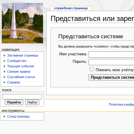
служебная страница
Представиться или заре
Представиться системе
Вы должны разрешить «cookies», чтобы предста
навигация
Имя участника:
Заглавная страница
Сообщество
Пароль:
Текущие события
Помнить мою учётну
Свежие правки
Случайная статья
Справка
поиск
Политика конфи
инструменты
Спецстраницы