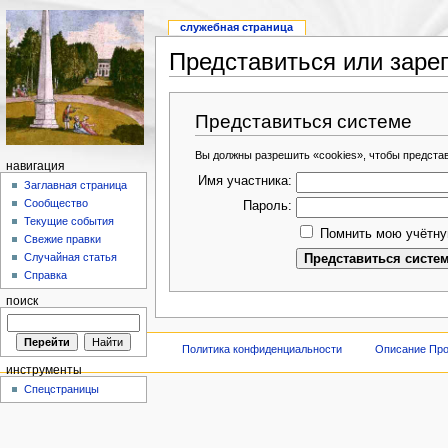
служебная страница
Представиться или заре
Представиться системе
Вы должны разрешить «cookies», чтобы предста
навигация
Имя участника:
Заглавная страница
Сообщество
Пароль:
Текущие события
Помнить мою учётну
Свежие правки
Случайная статья
Справка
поиск
Политика конфиденциальности
Описание Про
инструменты
Спецстраницы