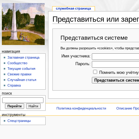
служебная страница
Представиться или заре
Представиться системе
Вы должны разрешить «cookies», чтобы предста
навигация
Имя участника:
Заглавная страница
Сообщество
Пароль:
Текущие события
Помнить мою учётну
Свежие правки
Случайная статья
Справка
поиск
Политика конфиденциальности
Описание Про
инструменты
Спецстраницы