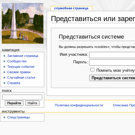
служебная страница
Представиться или заре
Представиться системе
Вы должны разрешить «cookies», чтобы предста
навигация
Имя участника:
Заглавная страница
Сообщество
Пароль:
Текущие события
Помнить мою учётну
Свежие правки
Случайная статья
Справка
поиск
Политика конфиденциальности
Описание Про
инструменты
Спецстраницы