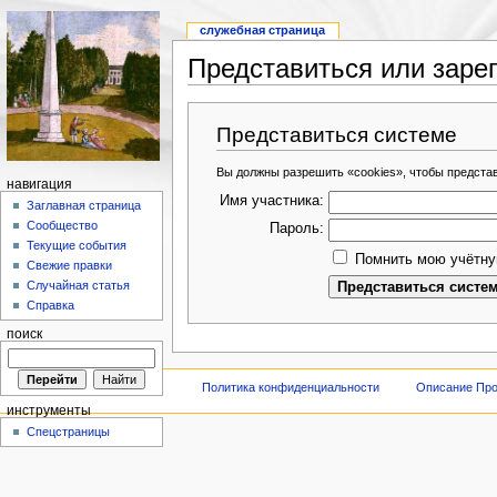
служебная страница
Представиться или заре
Представиться системе
Вы должны разрешить «cookies», чтобы предста
навигация
Имя участника:
Заглавная страница
Сообщество
Пароль:
Текущие события
Помнить мою учётну
Свежие правки
Случайная статья
Справка
поиск
Политика конфиденциальности
Описание Про
инструменты
Спецстраницы