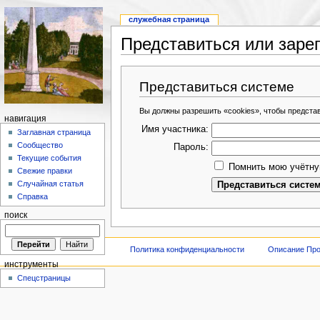
служебная страница
Представиться или заре
Представиться системе
Вы должны разрешить «cookies», чтобы предста
навигация
Имя участника:
Заглавная страница
Сообщество
Пароль:
Текущие события
Помнить мою учётну
Свежие правки
Случайная статья
Справка
поиск
Политика конфиденциальности
Описание Про
инструменты
Спецстраницы