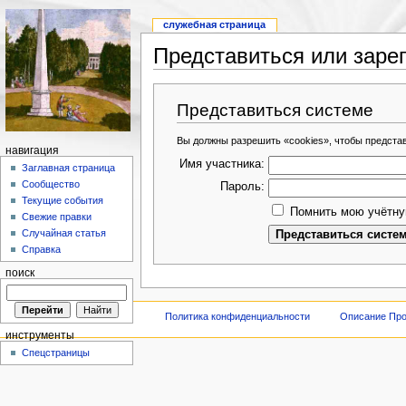
служебная страница
Представиться или заре
Представиться системе
Вы должны разрешить «cookies», чтобы предста
навигация
Имя участника:
Заглавная страница
Сообщество
Пароль:
Текущие события
Помнить мою учётну
Свежие правки
Случайная статья
Справка
поиск
Политика конфиденциальности
Описание Про
инструменты
Спецстраницы