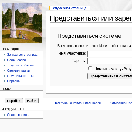
служебная страница
Представиться или заре
Представиться системе
Вы должны разрешить «cookies», чтобы предста
навигация
Имя участника:
Заглавная страница
Сообщество
Пароль:
Текущие события
Помнить мою учётну
Свежие правки
Случайная статья
Справка
поиск
Политика конфиденциальности
Описание Про
инструменты
Спецстраницы