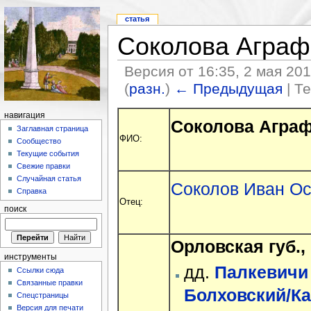
статья
Соколова Аграф
Версия от 16:35, 2 мая 20
(
разн.
)
← Предыдущая
| Т
навигация
Соколова Аграфе
Заглавная страница
ФИО:
Сообщество
Текущие события
Свежие правки
Случайная статья
Соколов Иван О
Справка
Отец:
поиск
Орловская губ.,
инструменты
дд.
Палкевичи 
Ссылки сюда
Связанные правки
Болховский/Ка
Спецстраницы
Версия для печати