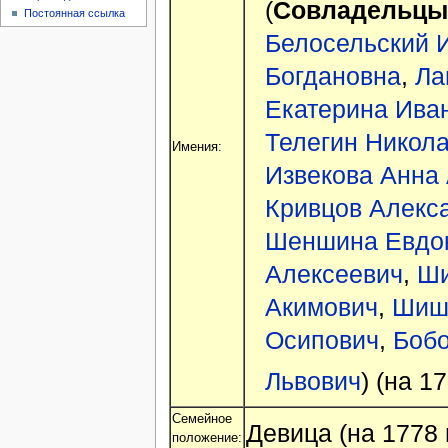
(
Совладельцы
Постоянная ссылка
Белосельский 
Богдановна
,
Ла
Екатерина Ива
Телегин Никол
Имения:
Извекова Анна
Кривцов Алекс
Шеншина Евдок
Алексеевич
,
Ши
Акимович
,
Шиш
Осипович
,
Бобо
Львович
) (на 17
Семейное
Девица (на 1778 г
положение: