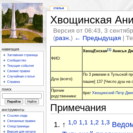
статья
Хвощинская Ани
Версия от 06:43, 3 сентяб
(
разн.
)
← Предыдущая
| Т
навигация
[1]
ХвощЕнская
Анисья Дм
Заглавная страница
ФИО:
Сообщество
Текущие события
Свежие правки
По 3 ревизии в Тульской п
Случайная статья
Душ (всего):
пашне] 137 [Число душ на 
Справка
поиск
Прочие
брат
Хвощинский Петр Дми
родственники:
Примечания
инструменты
Ссылки сюда
1,0
1,1
1,2
1,3
Связанные правки
↑
Ведом
Спецстраницы
Версия для печати