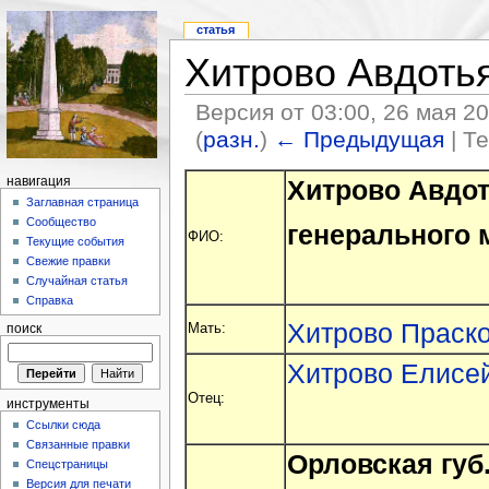
статья
Хитрово Авдоть
Версия от 03:00, 26 мая 2
(
разн.
)
← Предыдущая
| Т
Хитрово Авдот
навигация
Заглавная страница
Сообщество
генерального 
ФИО:
Текущие события
Свежие правки
Случайная статья
Справка
Хитрово Праск
Мать:
поиск
Хитрово Елисе
Отец:
инструменты
Ссылки сюда
Связанные правки
Орловская губ.
Спецстраницы
Версия для печати