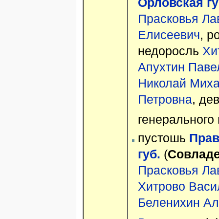
Орловская гу
Прасковья Ла
Елисеевич
, р
недоросль
Хи
Апухтин Паве
Николай Мих
Петровна
, де
генерального
пустошь
Прав
губ.
(
Совлад
Прасковья Ла
Хитрово Васи
Беленихин Ал