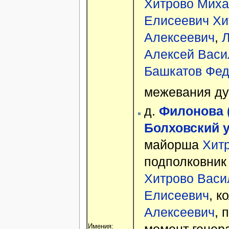
Хитрово Миха
Елисеевич
Хи
Алексеевич
,
Л
Алексей Васи
Башкатов Фе
межевания ду
д.
Филонова 
Болховский у
майорша
Хит
подполковни
Хитрово Васи
Елисеевич
, к
Алексеевич
, 
Имения: