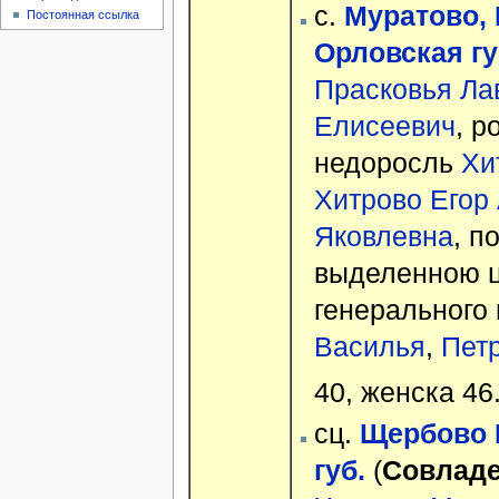
с.
Муратово, 
Постоянная ссылка
Орловская гу
Прасковья Ла
Елисеевич
, р
недоросль
Хи
Хитрово Егор
Яковлевна
, п
выделенною ц
генерального
Василья
,
Пет
40, женска 46
сц.
Щербово Г
губ.
(
Совлад