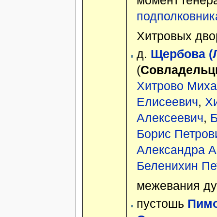
момент генер
подполковник
Хитровых двор
д.
Щербова (Л
(
Совладельц
Хитрово Миха
Елисеевич
,
Х
Алексеевич
,
Б
Борис Петров
Александра А
Беленихин Пе
межевания ду
пустошь
Пимо