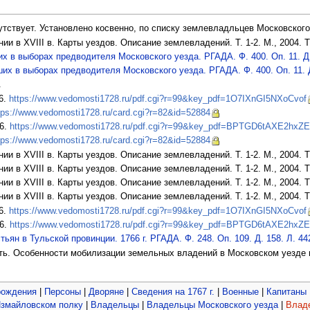
утствует. Установлено косвенно, по списку землевладльцев Московского
и в XVIII в. Карты уездов. Описание землевладений. Т. 1-2. М., 2004. Т. 
 в выборах предводителя Московского уезда. РГАДА. Ф. 400. Оп. 11. Д. 
х в выборах предводителя Московского уезда. РГАДА. Ф. 400. Оп. 11. Д.
.
6.
https://www.vedomosti1728.ru/pdf.cgi?r=99&key_pdf=1O7IXnGI5NXoCvof
tps://www.vedomosti1728.ru/card.cgi?r=82&id=52884
 6.
https://www.vedomosti1728.ru/pdf.cgi?r=99&key_pdf=BPTGD6tAXE2hxZ
tps://www.vedomosti1728.ru/card.cgi?r=82&id=52884
и в XVIII в. Карты уездов. Описание землевладений. Т. 1-2. М., 2004. Т. 
и в XVIII в. Карты уездов. Описание землевладений. Т. 1-2. М., 2004. Т. 
и в XVIII в. Карты уездов. Описание землевладений. Т. 1-2. М., 2004. Т. 
и в XVIII в. Карты уездов. Описание землевладений. Т. 1-2. М., 2004. Т. 
6.
https://www.vedomosti1728.ru/pdf.cgi?r=99&key_pdf=1O7IXnGI5NXoCvof
 6.
https://www.vedomosti1728.ru/pdf.cgi?r=99&key_pdf=BPTGD6tAXE2hxZ
ян в Тульской провинции. 1766 г. РГАДА. Ф. 248. Оп. 109. Д. 158. Л. 442
ь. Особенности мобилизации земельных владений в Московском уезде в пе
рождения
|
Персоны
|
Дворяне
|
Сведения на 1767 г.
|
Военные
|
Капитаны
змайловском полку
|
Владельцы
|
Владельцы Московского уезда
|
Владе