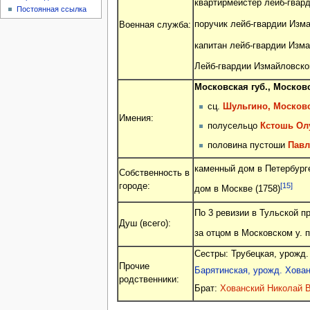
квартирмейстер лейб-гвард
Постоянная ссылка
поручик лейб-гвардии Изма
Военная служба:
капитан лейб-гвардии Изма
Лейб-гвардии Измайловского
Московская губ., Московс
сц.
Шульгино, Московс
Имения:
полусельцо
Кстошь Олу
половина пустоши
Павл
каменный дом в Петербурге
Собственность в
городе:
[15]
дом в Москве (1758)
По 3 ревизии в Тульской п
Душ (всего):
за отцом в Московском у. п
Сестры: Трубецкая, урожд
Прочие
Барятинская, урожд. Хова
родственники:
Брат:
Хованский Николай 