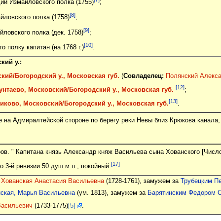
ии Измайловского полка (1755)
;
[8]
йловского полка (1758)
;
[9]
йловского полка (дек. 1758)
;
[10]
 полку капитан (на 1768 г.)
.
кий у.:
кий/Богородский у., Московская губ.
(
Совладелец:
Полянский Алекс
[12]
нтаево, Московский/Богородский у., Московская губ.
;
[13]
иково, Московский/Богородский у., Московская губ.
.
 на Адмиралтейской стороне по берегу реки Невы близ Крюкова канала, 
ров. " Капитана князь Александр княж Васильева сына Хованского [Числ
[17]
о 3-й ревизии 50 душ м.п., покойный
.
Хованская Анастасия Васильевна
(1728-1761), замужем за
Трубецким П
нская, Марья Васильевна
(ум. 1813), замужем за
Барятинским Федором 
Васильевич
(1733-1775)
[5]
.