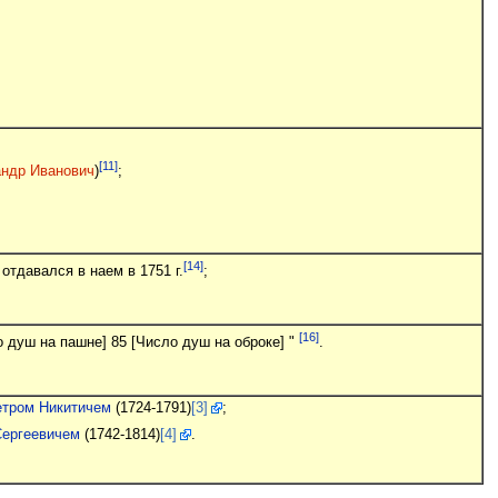
[11]
андр Иванович
)
;
[14]
отдавался в наем в 1751 г.
;
[16]
о душ на пашне] 85 [Число душ на оброке] "
.
етром Никитичем
(1724-1791)
[3]
;
Сергеевичем
(1742-1814)
[4]
.