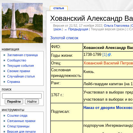
статья
Хованский Александр В
Версия от 21:52, 17 ноября 2022;
Ольга Глаголева
(
(
разн.
)
← Предыдущая
| Текущая версия (разн.) | 
Золотой список
ФИО:
Хованский Александр В
навигация
1738-1799
[1]
.
Заглавная страница
Годы жизни:
Сообщество
Отец:
Хованский Василий Петров
Текущие события
Сословная
Свежие правки
Князь.
принадлежность:
Случайная статья
Справка
Ранг:
Лейб-гвардии капитан (на 17
поиск
Участвовал в выборах пред
1767 г.:
участвовал в выборах и во
Наказ от дворян Московс
инструменты
Подписал:
Ссылки сюда
Связанные правки
подпоручик Ингерманландск
Спецстраницы
Версия для печати