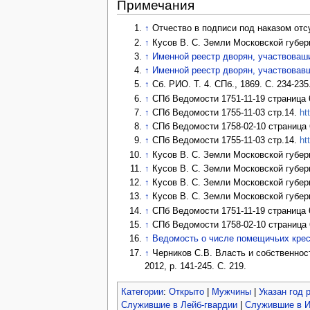
Примечания
↑
Отчество в подписи под наказом отс
↑
Кусов В. С. Земли Московской губерни
↑
Именной реестр дворян, участвоваших
↑
Именной реестр дворян, участвовавши
↑
Сб. РИО. Т. 4. СПб., 1869. С. 234-235
↑
СПб Ведомости 1751-11-19 страница 
↑
СПб Ведомости 1755-11-03 стр.14.
ht
↑
СПб Ведомости 1758-02-10 страница
↑
СПб Ведомости 1755-11-03 стр.14.
ht
↑
Кусов В. С. Земли Московской губерни
↑
Кусов В. С. Земли Московской губерни
↑
Кусов В. С. Земли Московской губерни
↑
Кусов В. С. Земли Московской губерни
↑
СПб Ведомости 1751-11-19 страница 
↑
СПб Ведомости 1758-02-10 страница
↑
Ведомость о числе помещичьих кресть
↑
Черников С.В. Власть и собственност
2012, p. 141-245. С. 219.
Категории
:
Открыто
|
Мужчины
|
Указан год 
Служившие в Лейб-гвардии
|
Служившие в И