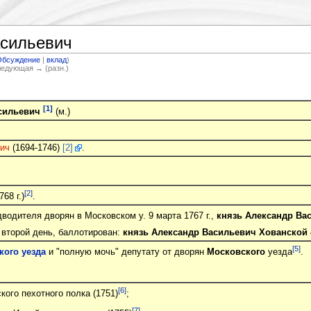
асильевич
Обсуждение
|
вклад
)
Следующая → (разн.)
[1]
асильевич
(м.)
ич
(1694-1746)
[2]
.
[2]
68 г.)
.
водителя дворян в Московском у. 9 марта 1767 г.,
князь Александр Ва
 второй день, баллотирован:
князь Александр Васильевич Хованской
[5]
кого уезда
и "полную мочь" депутату от дворян
Московского
уезда
.
[6]
ого пехотного полка (1751)
;
[7]