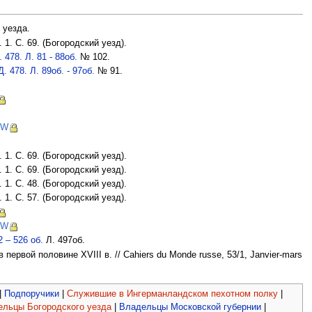
 уезда.
1. С. 69. (Богородский уезд).
478. Л. 81 - 88об.
№ 102.
 478. Л. 89об. - 97об.
№ 91.
EW
1. С. 69. (Богородский уезд).
1. С. 69. (Богородский уезд).
1. С. 48. (Богородский уезд).
1. С. 57. (Богородский уезд).
EW
 – 526 об.
Л. 497об.
рвой половине XVIII в. // Cahiers du Monde russe, 53/1, Janvier-mars
|
Подпоручики
|
Служившие в Ингерманландском пехотном полку
|
льцы Богородского уезда
|
Владельцы Московской губернии
|