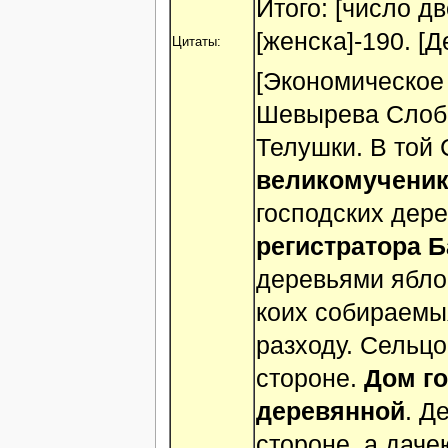
Итого: [число дв
[женска]-190. [Д
Цитаты:
[Экономическое
Шевырева Слобо
Телушки. В той
великомученик
господских дер
регистратора Б
деревьями ябло
коих собираемы
разходу. Сельцо
стороне.
Дом го
деревянной
. Д
стороне, а даче