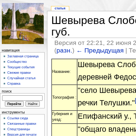
статья
Шевырева Слобо
губ.
Версия от 22:21, 22 июня 
(
разн.
)
← Предыдущая
| Т
навигация
Заглавная страница
Сообщество
Шевырева Слобод
Текущие события
Название:
Свежие правки
деревней Федос
Случайная статья
Справка
"село Шевырева
поиск
Топография :
речки Телушки."
инструменты
Губерния и
Епифанский у., 
Ссылки сюда
уезд:
Связанные правки
"общаго владен
Спецстраницы
Версия для печати