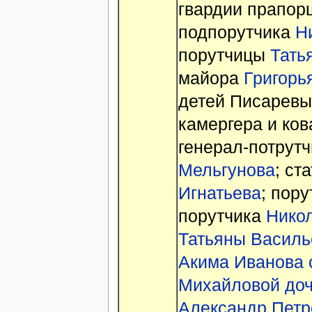
гвардии прапо
подпорутчика
Н
порутчицы
Тать
майора
Григорь
детей Писаревых
камергера и ко
генерал-потрут
Мельгунова
; ст
Игнатьева
; пор
порутчика
Нико
Татьяны Василь
Акима Иванова 
Михайловой доч
Александр Петр