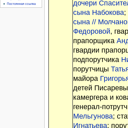
дочери Спасите
Постоянная ссылка
сына Набокова
;
сына // Молчано
Федоровой
, гв
прапорщика
Ан
гвардии прапо
подпорутчика
Н
порутчицы
Тать
майора
Григорь
детей Писаревых
камергера и ко
генерал-потрут
Мельгунова
; ст
Игнатьева
; пор