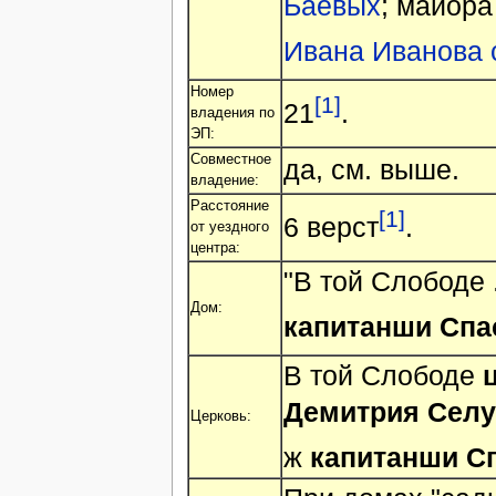
Баевых
; маиор
Ивана Иванова 
Номер
[1]
21
.
владения по
ЭП:
Совместное
да, см. выше.
владение:
Расстояние
[1]
6 верст
.
от уездного
центра:
"В той Слободе 
Дом:
капитанши Спа
В той Слободе
Демитрия Селу
Церковь:
ж
капитанши Сп