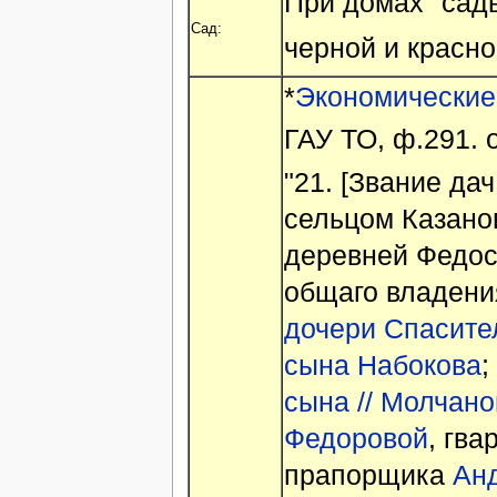
При домах "сад
Сад:
черной и красн
*
Экономические
ГАУ ТО, ф.291. оп
"21. [Звание да
сельцом Казановк
деревней Федосо
общаго владени
дочери Спасите
сына Набокова
;
сына // Молчано
Федоровой
, гв
прапорщика
Ан