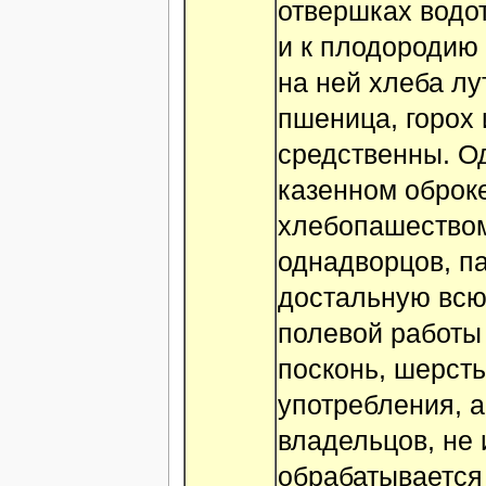
отвершках водот
и к плодородию 
на ней хлеба лут
пшеница, горох 
средственны. О
казенном оброк
хлебопашеством
однадворцов, па
достальную всю
полевой работы 
посконь, шерсть
употребления, а
владельцов, не 
обрабатывается 