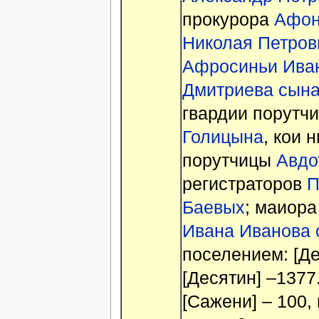
прокурора
Афон
Николая Петров
Афросиньи Ива
Дмитриева сын
гвардии порутчи
Голицына
, кои 
порутчицы
Авдо
регистраторов
П
Баевых
; маиор
Ивана Иванова 
поселением: [Де
[Десятин] –1377.
[Сажени] – 100,