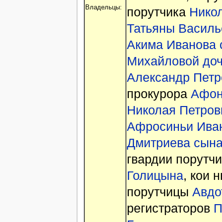
Владельцы:
порутчика
Нико
Татьяны Василь
Акима Иванова 
Михайловой доч
Александр Петр
прокурора
Афон
Николая Петров
Афросиньи Ива
Дмитриева сын
гвардии порутчи
Голицына
, кои 
порутчицы
Авдо
регистраторов
П