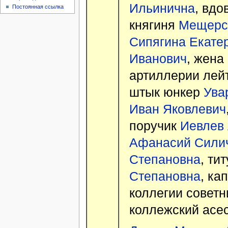
Ильинична
, вдо
Постоянная ссылка
княгиня
Мещерск
Сипягина Екате
Иванович
, жена
артиллерии ле
штык юнкер
Ува
Иван Яковлевич
поручик
Иевлев
Афанасий Сили
Степановна
, ти
Степановна
, ка
коллегии совет
коллежский асе