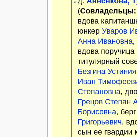
д.
Анненкова, Т
(
Совладельцы:
вдова капитан
юнкер
Уваров И
Анна Ивановна
,
вдова поручица
титулярный сов
Безгина Устини
Иван Тимофеев
Степановна
, дв
Грецов Степан 
Борисовна
, бер
Григорьевич
, в
сын ее гвардии