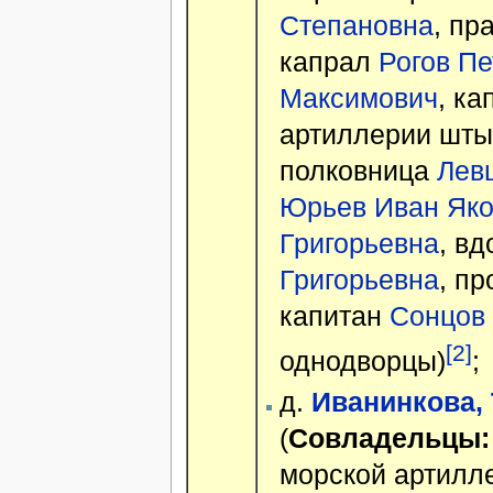
Степановна
, п
капрал
Рогов П
Максимович
, к
артиллерии шты
полковница
Лев
Юрьев Иван Яко
Григорьевна
, в
Григорьевна
, п
капитан
Сонцов
[2]
однодворцы)
;
д.
Иванинкова, 
(
Совладельцы:
морской артилл