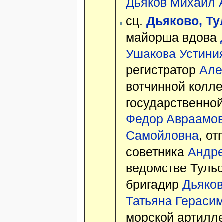
Дьяков Михаил 
сц.
Дьяково, Тул
майорша вдова
Ушакова Устини
регистратор
Але
вотчинной колл
государственно
Федор Авраамо
Самойловна
, о
советника
Андре
ведомстве Туль
бригадир
Дьяко
Татьяна Гераси
морской артилл