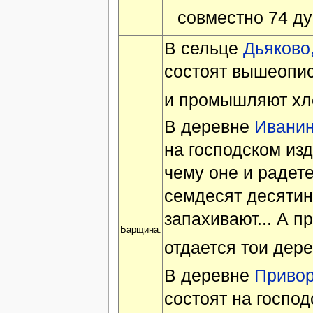
совместно 74 ду
В сельце
Дьяково,
состоят вышеопис
и промышляют хл
В деревне
Иванинк
на господском из
чему оне и радет
семдесят десятин
запахивают... А 
Барщина:
отдается тои дер
В деревне
Приворо
состоят на госпо