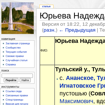
статья
Юрьева Надежд
Версия от 18:22, 12 декаб
(
разн.
)
← Предыдущая
| Т
Юрьева Надежда
навигация
Заглавная страница
Сообщество
ФИО:
Текущие события
Свежие правки
Случайная статья
Справка
Тульский у., Туль
поиск
с.
Ананское, Тул
Игнатовское Гры
инструменты
Ссылки сюда
пустошью (
Совл
Связанные правки
Максимович
, в
Спецстраницы
Версия для печати