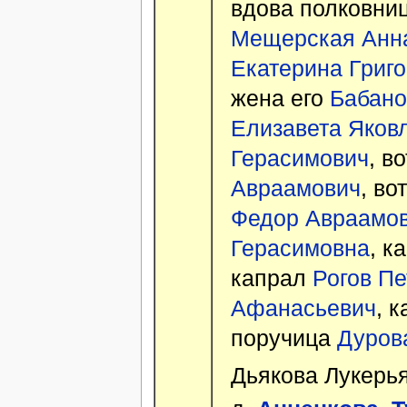
вдова полковни
Мещерская Анна
Екатерина Григ
жена его
Бабано
Елизавета Яков
Герасимович
, в
Авраамович
, во
Федор Авраамо
Герасимовна
, к
капрал
Рогов П
Афанасьевич
, 
поручица
Дуров
Дьякова Лукерь