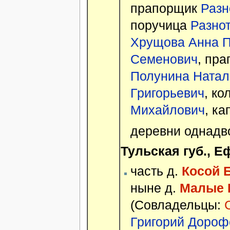
прапорщик
Разн
поручица
Разно
Хрущова Анна 
Семенович
, пр
Полунина Натал
Григорьевич
, к
Михайлович
, к
деревни однадв
Тульская губ., Е
часть д.
Косой Б
ныне д.
Малые П
(Совладельцы:
Григорий Дороф