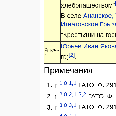
хлебопашеством"
В селе
Ананское, 
Игнатовское Грызл
"Крестьяни на го
Юрьев Иван Яков
Супруг/а/
[2]
и:
гг.)
.
Примечания
1,0
1,1
↑
ГАТО. Ф. 291.
2,0
2,1
2,2
↑
ГАТО. Ф. 
3,0
3,1
↑
ГАТО. Ф. 291.