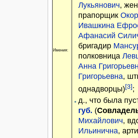
Лукьянович
, же
прапорщик
Окор
Ивашкина Ефро
Афанасий Сили
бригадир
Мансу
Имения:
полковница
Лев
Анна Григорьев
Григорьевна
, ш
[3]
однадворцы)
;
д., что была пу
губ.
(
Совладел
Михайлович
, в
Ильинична
, ар