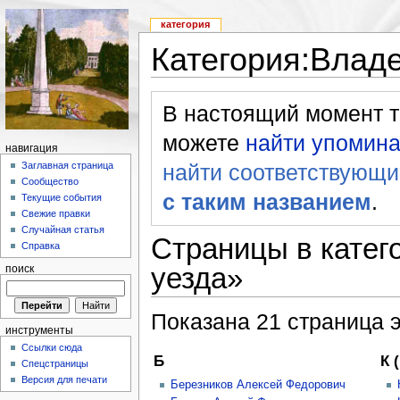
категория
Категория:Влад
В настоящий момент те
можете
найти упомина
навигация
найти соответствующи
Заглавная страница
Сообщество
с таким названием
.
Текущие события
Свежие правки
Случайная статья
Страницы в катег
Справка
уезда»
поиск
Показана 21 страница э
инструменты
Ссылки сюда
Б
К 
Спецстраницы
Версия для печати
Березников Алексей Федорович