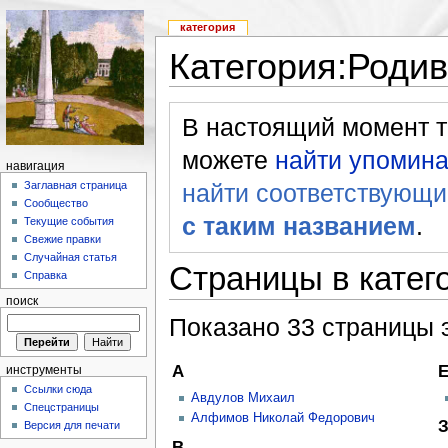
категория
Категория:Родив
В настоящий момент те
можете
найти упомина
навигация
найти соответствующи
Заглавная страница
Сообщество
с таким названием
.
Текущие события
Свежие правки
Случайная статья
Страницы в катег
Справка
поиск
Показано 33 страницы э
А
Е
инструменты
Ссылки сюда
Авдулов Михаил
Спецстраницы
Алфимов Николай Федорович
Версия для печати
В