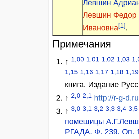
Левшин Адриан
Левшин Федор 
[1]
Ивановна
.
Примечания
1,00
1,01
1,02
1,03
1,
↑
1,15
1,16
1,17
1,18
1,19
книга. Издание Русс
2,0
2,1
↑
http://r-g-d.
3,0
3,1
3,2
3,3
3,4
3,5
↑
помещицы А.Г.Левши
РГАДА. Ф. 239. Оп. 1