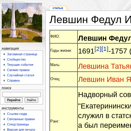
статья
Левшин Федул 
Левшин Федул
ФИО:
[2]
[1]
навигация
1691
-1757 
Годы жизни:
Заглавная страница
Сообщество
Левшина Татья
Мать:
Текущие события
Свежие правки
Случайная статья
Левшин Иван Я
Отец:
Справка
поиск
Надворный сов
"Екатеринински
инструменты
служил в статск
Ссылки сюда
Связанные правки
Ранг:
а был переимен
Спецстраницы
Версия для печати