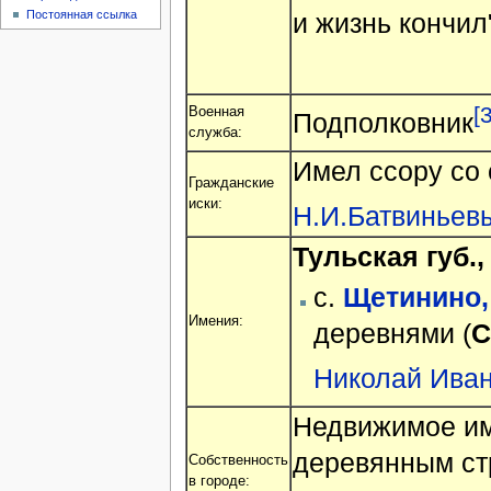
Постоянная ссылка
и жизнь кончил
[3
Военная
Подполковник
служба:
Имел ссору со
Гражданские
иски:
Н.И.Батвиньев
Тульская губ.,
с.
Щетинино, 
Имения:
деревнями (
С
Николай Ива
Недвижимое им
деревянным стр
Собственность
в городе: