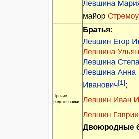
Левшина Мари
майор
Стремоу
Братья:
Левшин Егор И
Левшина Ульян
Левшина Степ
Левшина Анна 
[1]
Иванович
;
Прочие
Левшин Иван И
родственники:
Левшин Гаврии
Двоюродные б