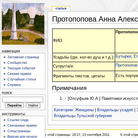
статья
Протопопова Анна Алек
Протопопов
ФИО:
навигация
Бутырки, Еп
Усадьбы (где, кол-во душ и т.д.):
Заглавная страница
Сообщество
Протопопов
Супруг/а/и:
Текущие события
Свежие правки
Есть портре
Фрагменты текстов, цитаты:
Случайная статья
Справка
Примечания
поиск
↑
[Олсуфьев Ю.А.] Памятники искусства 
Категории
:
Женщины
|
Владельцы усадеб
|
инструменты
Владельцы Тульской губернии
Ссылки сюда
Связанные правки
Спецстраницы
Последнее изменение этой страницы: 18:27, 13 сентября 2011.
К этой стр
Версия для печати