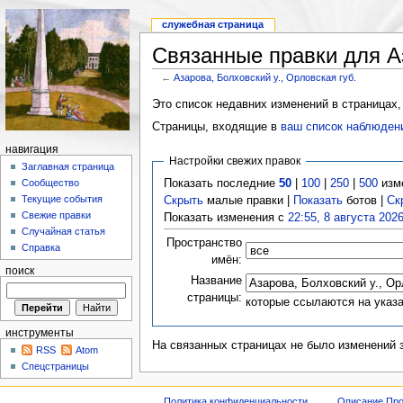
служебная страница
Связанные правки для Аз
←
Азарова, Болховский у., Орловская губ.
Это список недавних изменений в страницах,
Страницы, входящие в
ваш список наблюден
навигация
Настройки свежих правок
Заглавная страница
Показать последние
50
|
100
|
250
|
500
изм
Сообщество
Текущие события
Скрыть
малые правки |
Показать
ботов |
Ск
Свежие правки
Показать изменения с
22:55, 8 августа 202
Случайная статья
Пространство
Справка
имён:
поиск
Название
страницы:
которые ссылаются на указ
инструменты
На связанных страницах не было изменений 
RSS
Atom
Спецстраницы
Политика конфиденциальности
Описание Про