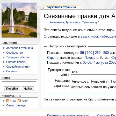
служебная страница
Связанные правки для Ан
←
Анненкова, Тульский у., Тульская губ.
Это список недавних изменений в страницах,
Страницы, входящие в
ваш список наблюден
навигация
Настройки свежих правок
Заглавная страница
Показать последние
50
|
100
|
250
|
500
изм
Сообщество
Текущие события
Скрыть
малые правки |
Показать
ботов |
Ск
Свежие правки
Показать изменения с
09:06, 7 августа 202
Случайная статья
Пространство
Справка
имён:
поиск
Название
страницы:
которые ссылаются на указ
инструменты
На связанных страницах не было изменений 
RSS
Atom
Спецстраницы
Политика конфиденциальности
Описание Про