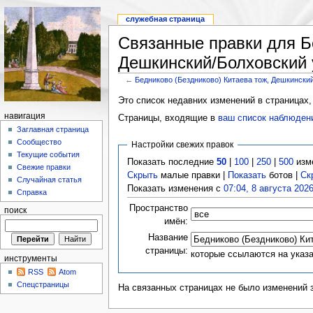
служебная страница
Связанные правки для Б
Дешкинский/Болховский у
←
Бедниково (Бездниково) Китаева тож, Дешкинский
Это список недавних изменений в страницах,
навигация
Страницы, входящие в
ваш список наблюден
Заглавная страница
Сообщество
Настройки свежих правок
Текущие события
Показать последние
50
|
100
|
250
|
500
изм
Свежие правки
Скрыть
малые правки |
Показать
ботов |
Ск
Случайная статья
Показать изменения с
07:04, 8 августа 202
Справка
Пространство
поиск
имён:
Название
страницы:
которые ссылаются на указ
инструменты
RSS
Atom
Спецстраницы
На связанных страницах не было изменений 