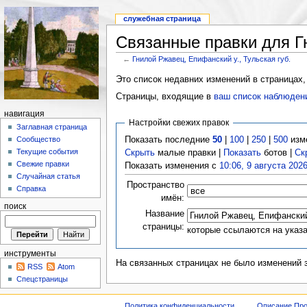
служебная страница
Связанные правки для Гн
←
Гнилой Ржавец, Епифанский у., Тульская губ.
Это список недавних изменений в страницах,
Страницы, входящие в
ваш список наблюден
навигация
Настройки свежих правок
Заглавная страница
Показать последние
50
|
100
|
250
|
500
изм
Сообщество
Текущие события
Скрыть
малые правки |
Показать
ботов |
Ск
Свежие правки
Показать изменения с
10:06, 9 августа 202
Случайная статья
Пространство
Справка
имён:
поиск
Название
страницы:
которые ссылаются на указ
инструменты
На связанных страницах не было изменений 
RSS
Atom
Спецстраницы
Политика конфиденциальности
Описание Про