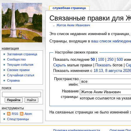
служебная страница
Связанные правки для 
←
Житов Аким Иванович
Это список недавних изменений в страницах,
Страницы, входящие в
ваш список наблюден
навигация
Настройки свежих правок
Заглавная страница
Показать последние
50
|
100
|
250
|
500
изм
Сообщество
Текущие события
Скрыть
малые правки |
Показать
ботов |
Ск
Свежие правки
Показать изменения с
18:13, 8 августа 202
Случайная статья
Пространство
Справка
имён:
поиск
Название
страницы:
которые ссылаются на указ
инструменты
На связанных страницах не было изменений 
RSS
Atom
Спецстраницы
Политика конфиденциальности
Описание Про