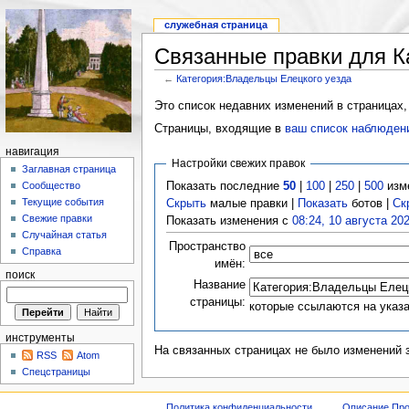
служебная страница
Связанные правки для К
←
Категория:Владельцы Елецкого уезда
Это список недавних изменений в страницах,
Страницы, входящие в
ваш список наблюден
навигация
Настройки свежих правок
Заглавная страница
Показать последние
50
|
100
|
250
|
500
изм
Сообщество
Текущие события
Скрыть
малые правки |
Показать
ботов |
Ск
Свежие правки
Показать изменения с
08:24, 10 августа 20
Случайная статья
Пространство
Справка
имён:
поиск
Название
страницы:
которые ссылаются на указ
инструменты
На связанных страницах не было изменений 
RSS
Atom
Спецстраницы
Политика конфиденциальности
Описание Про