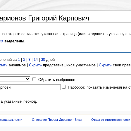
арионов Григорий Карпович
 на которые ссылается указанная страница (или входящих в указанную к
ия
выделены
.
енений за
1
|
3
|
7
|
14
|
30
дней
рыть
анонимов |
Скрыть
представившихся участников |
Скрыть
свои прав
6
.
Обратить выбранное
Наоборот, показать изменения на 
за указанный период.
денциальности
Описание Проект Дворяне - Вики
Отказ от ответственности