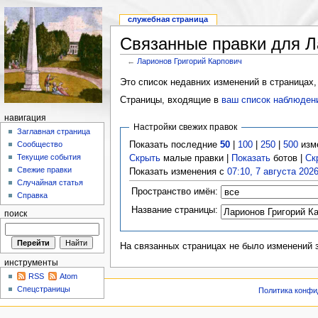
служебная страница
Связанные правки для Л
←
Ларионов Григорий Карпович
Это список недавних изменений в страницах,
Страницы, входящие в
ваш список наблюден
навигация
Настройки свежих правок
Заглавная страница
Показать последние
50
|
100
|
250
|
500
изм
Сообщество
Текущие события
Скрыть
малые правки |
Показать
ботов |
Ск
Свежие правки
Показать изменения с
07:10, 7 августа 202
Случайная статья
Пространство имён:
Справка
Название страницы:
поиск
На связанных страницах не было изменений 
инструменты
RSS
Atom
Спецстраницы
Политика конфи