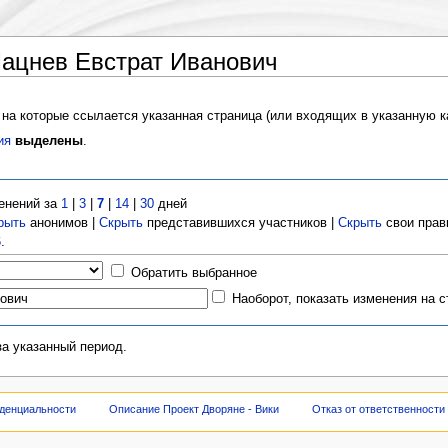
ацнев Евстрат Иванович
 на которые ссылается указанная страница (или входящих в указанную к
ия
выделены
.
енений за
1
|
3
|
7
|
14
|
30
дней
рыть
анонимов |
Скрыть
представившихся участников |
Скрыть
свои прав
6
.
Обратить выбранное
Наоборот, показать изменения на 
за указанный период.
денциальности
Описание Проект Дворяне - Вики
Отказ от ответственности