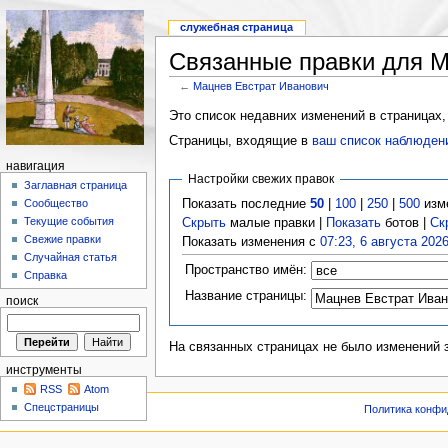
служебная страница
Связанные правки для М
←
Мацнев Евстрат Иванович
Это список недавних изменений в страницах,
Страницы, входящие в
ваш список наблюден
навигация
Настройки свежих правок
Заглавная страница
Показать последние
50
|
100
|
250
|
500
изм
Сообщество
Текущие события
Скрыть
малые правки |
Показать
ботов |
Ск
Свежие правки
Показать изменения с
07:23, 6 августа 202
Случайная статья
Пространство имён:
Справка
Название страницы:
поиск
На связанных страницах не было изменений 
инструменты
RSS
Atom
Спецстраницы
Политика конфи