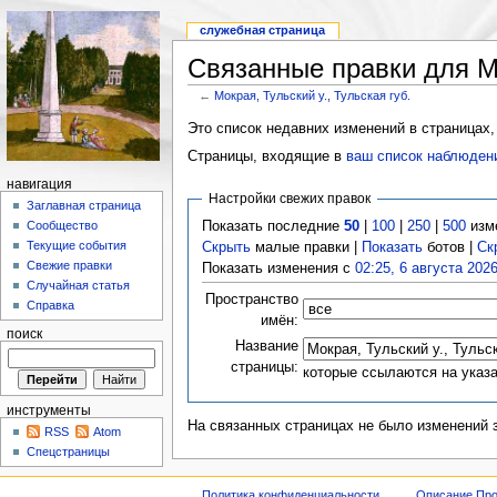
служебная страница
Связанные правки для Мо
←
Мокрая, Тульский у., Тульская губ.
Это список недавних изменений в страницах,
Страницы, входящие в
ваш список наблюден
навигация
Настройки свежих правок
Заглавная страница
Показать последние
50
|
100
|
250
|
500
изм
Сообщество
Текущие события
Скрыть
малые правки |
Показать
ботов |
Ск
Свежие правки
Показать изменения с
02:25, 6 августа 202
Случайная статья
Пространство
Справка
имён:
поиск
Название
страницы:
которые ссылаются на указ
инструменты
На связанных страницах не было изменений 
RSS
Atom
Спецстраницы
Политика конфиденциальности
Описание Про