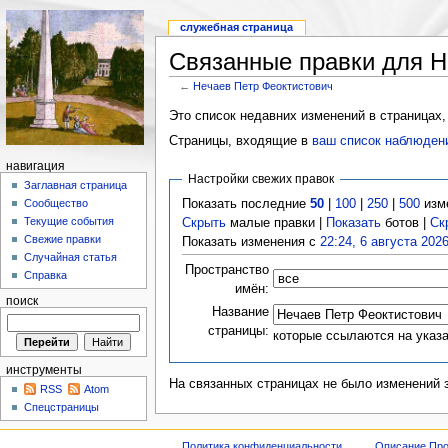
служебная страница
Связанные правки для Н
←
Нечаев Петр Феоктистович
Это список недавних изменений в страницах,
Страницы, входящие в
ваш список наблюден
навигация
Настройки свежих правок
Заглавная страница
Показать последние
50
|
100
|
250
|
500
изм
Сообщество
Текущие события
Скрыть
малые правки |
Показать
ботов |
Ск
Свежие правки
Показать изменения с
22:24, 6 августа 202
Случайная статья
Пространство
Справка
имён:
поиск
Название
страницы:
которые ссылаются на указ
инструменты
На связанных страницах не было изменений 
RSS
Atom
Спецстраницы
Политика конфиденциальности
Описание Про